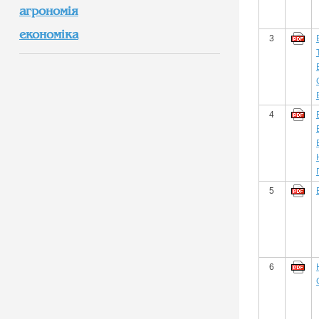
агрономія
економіка
3
4
5
6