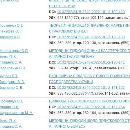
Кутова О. О.
ІНВЕСТИЦІЙНЕ ЗАБЕЗПЕЧЕННЯ ЕКОНОМІКИ УК
ПЕРСПЕКТИВИ
DOI:
10.32782/2415-8240-2022-101-2-109-120
УДК:
658.152(477),
стор.
109-120,
завантажень
(
Прокопчук О.Т.
ТЕОРЕТИЧНІ ЗАСАДИ УПРАВЛІННЯ МАРКЕТИН
Пенькова О. Г.
СТРАХОВОМУ БІЗНЕСІ
Харенко А.О.
DOI:
10.32782/2415-8240-2022-101-2-120-130
УДК:
368: 339,
стор.
120-130,
завантажень
(559)
Непочатенко О.О.
МЕТОДИЧНІ ПІДХОДИ ОЦІНКИ КЛАСТЕРНОГО П
Бечко П. К.
АГРАРНОЇ ГАЛУЗІ РЕГІОНУ
Пташник С. А.
DOI:
10.32782/2415-8240-2022-101-2-130-141
Гавриленко О. А.
УДК:
332.14,
стор.
130-141,
завантажень
(368)
Мудрак Р.П.
ЕКОНОМІЧНА СКЛАДОВА СТАЛОГО РОЗВИТКУ 
Лагодієнко В. В.
ГОСПОДАРСТВА УКРАЇНИ
Демченко О. В.
DOI:
10.32782/2415-8240-2022-101-2-141-152
УДК:
338.436-021.387(477),
стор.
141-152,
заван
Прокопчук О.Т.
ЦИФРОВА ТРАНСФОРМАЦІЯ СТРАХОВОГО РИН
Улянич Ю.В.
DOI:
10.32782/2415-8240-2022-101-2-152-164
Мирошниченко М. М.
УДК:
368: 339,
стор.
152-164,
завантажень
(369)
Бечко П. К.
МЕТОДИЧНІ ПІДХОДИ ЩОДО ПОДАТКОВОГО С
Пташник С. А.
АГРАРНОГО БІЗНЕСУ