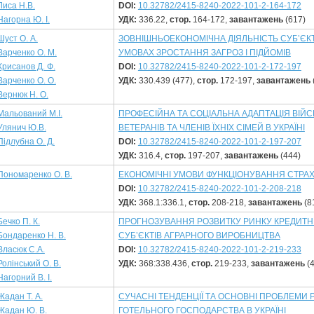
Лиса Н.В.
DOI:
10.32782/2415-8240-2022-101-2-164-172
Нагорна Ю. І.
УДК:
336.22,
стор.
164-172,
завантажень
(617)
Шуст О. А.
ЗОВНІШНЬОЕКОНОМІЧНА ДІЯЛЬНІСТЬ СУБ’ЄКТІ
Варченко О. М.
УМОВАХ ЗРОСТАННЯ ЗАГРОЗ І ПІДЙОМІВ
Крисанов Д. Ф.
DOI:
10.32782/2415-8240-2022-101-2-172-197
Варченко О. О.
УДК:
330.439 (477),
стор.
172-197,
завантажень
Вернюк Н. О.
Мальований М.І.
ПРОФЕСІЙНА ТА СОЦІАЛЬНА АДАПТАЦІЯ ВІЙ
Улянич Ю.В.
ВЕТЕРАНІВ ТА ЧЛЕНІВ ЇХНІХ СІМЕЙ В УКРАЇНІ
Підлубна О. Д.
DOI:
10.32782/2415-8240-2022-101-2-197-207
УДК:
316.4,
стор.
197-207,
завантажень
(444)
Пономаренко О. В.
ЕКОНОМІЧНІ УМОВИ ФУНКЦІОНУВАННЯ СТРАХ
DOI:
10.32782/2415-8240-2022-101-2-208-218
УДК:
368.1:336.1,
стор.
208-218,
завантажень
(8
Бечко П. К.
ПРОГНОЗУВАННЯ РОЗВИТКУ РИНКУ КРЕДИТН
Бондаренко Н. В.
СУБ’ЄКТІВ АГРАРНОГО ВИРОБНИЦТВА
Власюк С.А.
DOI:
10.32782/2415-8240-2022-101-2-219-233
Ролінський О. В.
УДК:
368:338.436,
стор.
219-233,
завантажень
(4
Нагорний В. І.
Жадан Т. А.
СУЧАСНІ ТЕНДЕНЦІЇ ТА ОСНОВНІ ПРОБЛЕМИ
Жадан Ю. В.
ГОТЕЛЬНОГО ГОСПОДАРСТВА В УКРАЇНІ