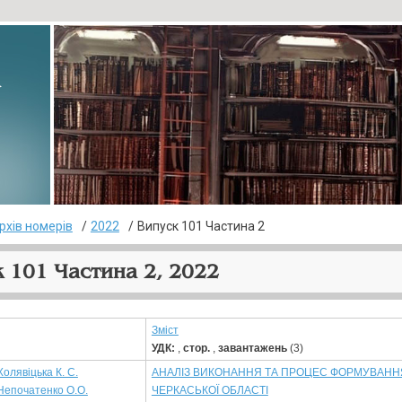
▸
рхів номерів
2022
Випуск 101 Частина 2
 101 Частина 2, 2022
Зміст
УДК:
,
стор.
,
завантажень
(3)
Холявіцька К. С.
АНАЛІЗ ВИКОНАННЯ ТА ПРОЦЕС ФОРМУВАННЯ
Непочатенко О.О.
ЧЕРКАСЬКОЇ ОБЛАСТІ