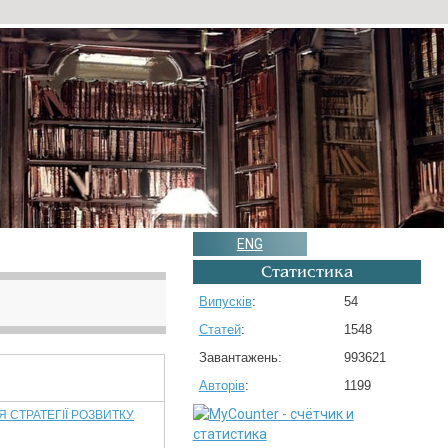
ENG
Статистика
Випусків
:
54
Статей
:
1548
Завантажень:
993621
Авторів
:
1199
 СТРАТЕГІЇ РОЗВИТКУ