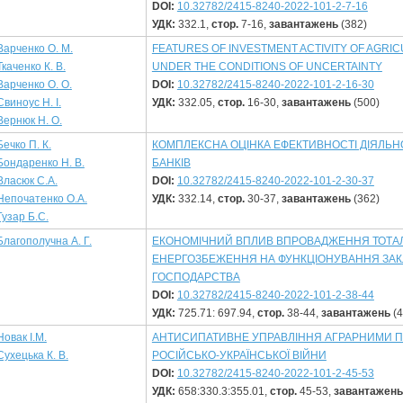
DOI:
10.32782/2415-8240-2022-101-2-7-16
УДК:
332.1,
стор.
7-16,
завантажень
(382)
Варченко О. М.
FEATURES OF INVESTMENT ACTIVITY OF AGRI
Ткаченко К. В.
UNDER THE CONDITIONS OF UNCERTAINTY
Варченко О. О.
DOI:
10.32782/2415-8240-2022-101-2-16-30
Свиноус Н. І.
УДК:
332.05,
стор.
16-30,
завантажень
(500)
Вернюк Н. О.
Бечко П. К.
КОМПЛЕКСНА ОЦІНКА ЕФЕКТИВНОСТІ ДІЯЛЬН
Бондаренко Н. В.
БАНКІВ
Власюк С.А.
DOI:
10.32782/2415-8240-2022-101-2-30-37
Непочатенко О.А.
УДК:
332.14,
стор.
30-37,
завантажень
(362)
Гузар Б.С.
Благополучна А. Г.
ЕКОНОМІЧНИЙ ВПЛИВ ВПРОВАДЖЕННЯ ТОТА
ЕНЕРГОЗБЕЖЕННЯ НА ФУНКЦІОНУВАННЯ ЗАК
ГОСПОДАРСТВА
DOI:
10.32782/2415-8240-2022-101-2-38-44
УДК:
725.71: 697.94,
стор.
38-44,
завантажень
(4
Новак І.М.
АНТИСИПАТИВНЕ УПРАВЛІННЯ АГРАРНИМИ П
Сухецька К. В.
РОСІЙСЬКО-УКРАЇНСЬКОЇ ВІЙНИ
DOI:
10.32782/2415-8240-2022-101-2-45-53
УДК:
658:330.3:355.01,
стор.
45-53,
завантажень