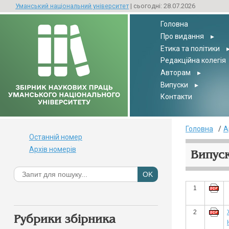
Уманський національний університет
| сьогодні: 28.07.2026
Головна
Про видання
▸
Етика та політики
Редакційна колегія
Авторам
▸
Випуски
▸
Контакти
Головна
А
Останній номер
Архів номерів
Випуск
1
2
Рубрики збірника