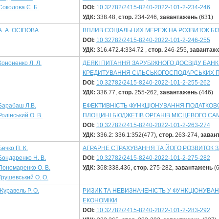
Соколова Є. Б.
DOI:
10.32782/2415-8240-2022-101-2-234-246
УДК:
338.48,
стор.
234-246,
завантажень
(631)
А. А. ОСІПОВА
ВПЛИВ СОЦІАЛЬНИХ МЕРЕЖ НА РОЗВИТОК БІ
DOI:
10.32782/2415-8240-2022-101-2-246-255
УДК:
316.472.4:334.72 ,
стор.
246-255,
завантаж
Кононенко Л. Л.
ДЕЯКІ ПИТАННЯ ЗАРУБІЖНОГО ДОСВІДУ БАНК
КРЕДИТУВАННЯ СІЛЬСЬКОГОСПОДАРСЬКИХ 
DOI:
10.32782/2415-8240-2022-101-2-255-262
УДК:
336.77,
стор.
255-262,
завантажень
(446)
Барабаш Л.В.
ЕФЕКТИВНІСТЬ ФУНКЦІОНУВАННЯ ПОДАТКОВО
Ролінський О. В.
ПЛОЩИНІ БЮДЖЕТІВ ОРГАНІВ МІСЦЕВОГО С
DOI:
10.32782/2415-8240-2022-101-2-263-274
УДК:
336.2: 336.1:352(477),
стор.
263-274,
заван
Бечко П. К.
АГРАРНЕ СТРАХУВАННЯ ТА ЙОГО РОЗВИТОК 
Бондаренко Н. В.
DOI:
10.32782/2415-8240-2022-101-2-275-282
Пономаренко О. В.
УДК:
368:338.436,
стор.
275-282,
завантажень
(6
Трушевський О. О.
Журавель Р. О.
РИЗИК ТА НЕВИЗНАЧЕНІСТЬ У ФУНКЦІОНУВАН
ЕКОНОМІКИ
DOI:
10.32782/2415-8240-2022-101-2-283-292