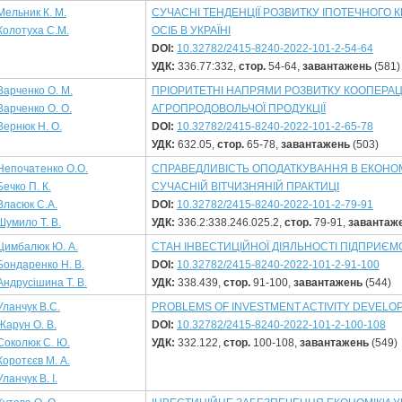
Мельник К. М.
СУЧАСНІ ТЕНДЕНЦІЇ РОЗВИТКУ ІПОТЕЧНОГО 
Колотуха С.М.
ОСІБ В УКРАЇНІ
DOI:
10.32782/2415-8240-2022-101-2-54-64
УДК:
336.77:332,
стор.
54-64,
завантажень
(581)
Варченко О. М.
ПРІОРИТЕТНІ НАПРЯМИ РОЗВИТКУ КООПЕРАЦ
Варченко О. О.
АГРОПРОДОВОЛЬЧОЇ ПРОДУКЦІЇ
Вернюк Н. О.
DOI:
10.32782/2415-8240-2022-101-2-65-78
УДК:
632.05,
стор.
65-78,
завантажень
(503)
Непочатенко О.О.
СПРАВЕДЛИВІСТЬ ОПОДАТКУВАННЯ В ЕКОНОМІ
Бечко П. К.
СУЧАСНІЙ ВІТЧИЗНЯНІЙ ПРАКТИЦІ
Власюк С.А.
DOI:
10.32782/2415-8240-2022-101-2-79-91
Шумило Т. В.
УДК:
336.2:338.246.025.2,
стор.
79-91,
завантаж
Цимбалюк Ю. А.
СТАН ІНВЕСТИЦІЙНОЇ ДІЯЛЬНОСТІ ПІДПРИЄМ
Бондаренко Н. В.
DOI:
10.32782/2415-8240-2022-101-2-91-100
Андрусішина Т. В.
УДК:
338.439,
стор.
91-100,
завантажень
(544)
Уланчук В.С.
PRОBLEMS ОF INVESTMENT ACTIVITY DEVELО
Жарун О. В.
DOI:
10.32782/2415-8240-2022-101-2-100-108
Соколюк С. Ю.
УДК:
332.122,
стор.
100-108,
завантажень
(549)
Коротєєв М. А.
Уланчук В. І.