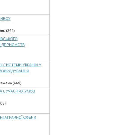
ЗНЕСУ
ень
(362)
ІВСЬКОГО
ПІДПРИЄМСТВ
Ї СИСТЕМИ УКРАЇНИ У
АМОВРЯДУВАННЯ
тажень
(469)
ЗА СУЧАСНИХ УМОВ
03)
НІ АГРАРНОЇ СФЕРИ