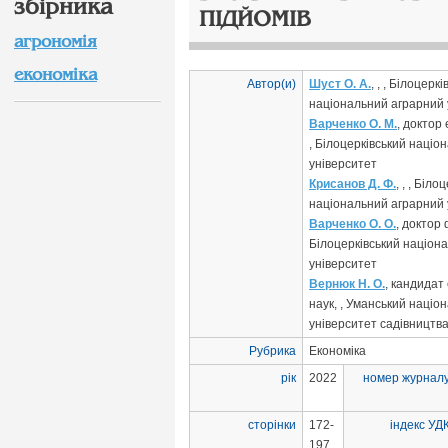
збірника
ПІДЙОМІВ
агрономія
економіка
Автор(и)
Шуст О. А.
, , , Білоцерк
національний аграрний 
Варченко О. М.
, доктор
, Білоцерківський націо
університет
Крисанов Д. Ф.
, , , Біло
національний аграрний 
Варченко О. О.
, доктор 
Білоцерківський націон
університет
Вернюк Н. О.
, кандидат
наук, , Уманський націо
університет садівництв
Рубрика
Економіка
рік
2022
номер журнал
сторінки
172-
індекс УД
197