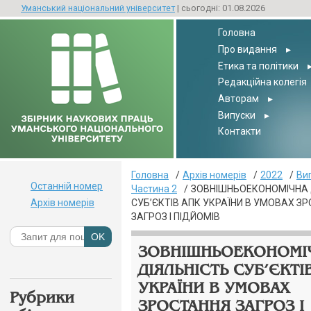
Уманський національний університет
| сьогодні: 01.08.2026
Головна
Про видання
▸
Етика та політики
Редакційна колегія
Авторам
▸
Випуски
▸
Контакти
Головна
Архів номерів
2022
Ви
Останній номер
Частина 2
ЗОВНІШНЬОЕКОНОМІЧНА 
Архів номерів
СУБ’ЄКТІВ АПК УКРАЇНИ В УМОВАХ З
ЗАГРОЗ І ПІДЙОМІВ
ЗОВНІШНЬОЕКОНОМІ
ДІЯЛЬНІСТЬ СУБ’ЄКТІ
УКРАЇНИ В УМОВАХ
Рубрики
ЗРОСТАННЯ ЗАГРОЗ І