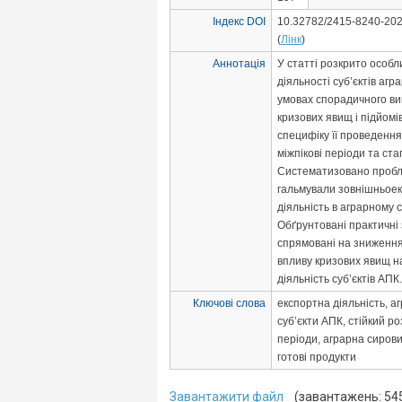
Індекс DOI
10.32782/2415-8240-202
(
Лінк
)
Аннотація
У статті розкрито особл
діяльності суб’єктів агр
умовах спорадичного в
кризових явищ і підйомі
специфіку її проведення
міжпікові періоди та ста
Систематизовано пробле
гальмували зовнішньое
діяльність в аграрному с
Обґрунтовані практичні 
спрямовані на зниження
впливу кризових явищ н
діяльність суб’єктів АПК.
Ключові слова
експортна діяльність, аг
суб’єкти АПК, стійкий ро
періоди, аграрна сирови
готові продукти
Завантажити файл
(завантажень: 54