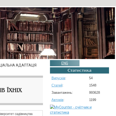
ENG
ЦІАЛЬНА АДАПТАЦІЯ
Статистика
Випусків
:
54
Статей
:
1548
В ЇХНІХ
Завантажень:
993628
Авторів
:
1199
ніверситет садівництва