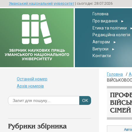
Уманський національний університет
| сьогодні: 28.07.2026
Головна
Про видання
▸
Етика та політики
Редакційна колегія
Авторам
▸
Випуски
▸
Контакти
Головна
А
Останній номер
ВІЙСЬКОВОСЛ
Архів номерів
ПРОФЕ
ВІЙСЬ
СІМЕЙ 
Рубрики збірника
Авто