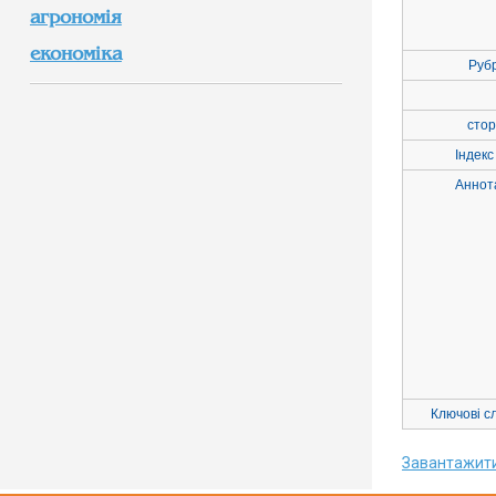
агрономія
економіка
Руб
стор
Індекс
Аннот
Ключові с
Завантажит