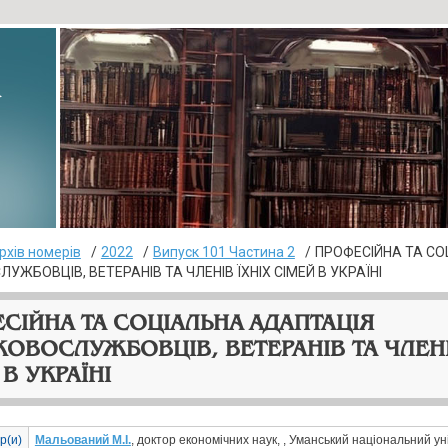
▸
рхів номерів
2022
Випуск 101 Частина 2
ПРОФЕСІЙНА ТА СО
УЖБОВЦІВ, ВЕТЕРАНІВ ТА ЧЛЕНІВ ЇХНІХ СІМЕЙ В УКРАЇНІ
СІЙНА ТА СОЦІАЛЬНА АДАПТАЦІЯ
КОВОСЛУЖБОВЦІВ, ВЕТЕРАНІВ ТА ЧЛЕНІ
В УКРАЇНІ
р(и)
Мальований М.І.
, доктор економічних наук, , Уманський національний у