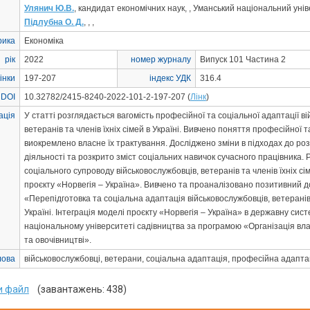
Улянич Ю.В.
, кандидат економічних наук, , Уманський національний уні
Підлубна О. Д.
, , ,
рика
Економіка
рік
2022
номер журналу
Випуск 101 Частина 2
інки
197-207
індекс УДК
316.4
 DOI
10.32782/2415-8240-2022-101-2-197-207 (
Лінк
)
ація
У статті розглядається вагомість професійної та соціальної адаптації в
ветеранів та членів їхніх сімей в Україні. Вивчено поняття професійної т
виокремлено власне їх трактування. Досліджено зміни в підходах до ро
діяльності та розкрито зміст соціальних навичок сучасного працівника.
соціального супроводу військовослужбовців, ветеранів та членів їхніх с
проєкту «Норвегія – Україна». Вивчено та проаналізовано позитивний д
«Перепідготовка та соціальна адаптація військовослужбовців, ветеранів т
Україні. Інтеграція моделі проєкту «Норвегія – Україна» в державну сис
національному університеті садівництва за програмою «Організація влас
та овочівництві».
лова
військовослужбовці, ветерани, соціальна адаптація, професійна адапта
и файл
(завантажень: 438)