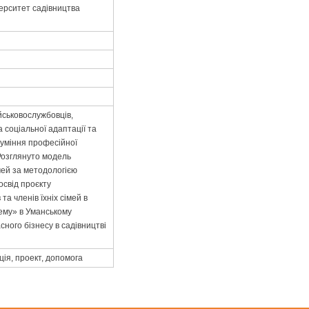
верситет садівництва
ійськовослужбовців,
а соціальної адаптації та
зуміння професійної
 Розглянуто модель
імей за методологією
освід проєкту
а членів їхніх сімей в
тему» в Уманському
ного бізнесу в садівництві
ція, проект, допомога