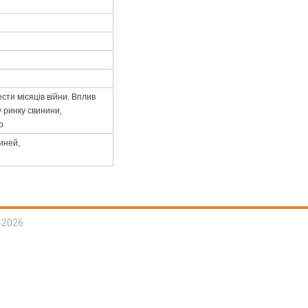
сти місяців війни. Вплив
у ринку свинини,
о
иней,
-2026