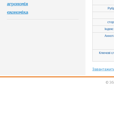
агрономія
Руб
економіка
стор
Індекс
Аннот
Ключові с
Завантажит
© Зб