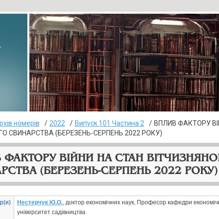
▸
рхів номерів
2022
Випуск 101 Частина 2
ВПЛИВ ФАКТОРУ ВІ
ГО СВИНАРСТВА (БЕРЕЗЕНЬ-СЕРПЕНЬ 2022 РОКУ)
 ФАКТОРУ ВІЙНИ НА СТАН ВІТЧИЗНЯНО
РСТВА (БЕРЕЗЕНЬ-СЕРПЕНЬ 2022 РОКУ)
р(и)
Нестерчук Ю.О.
, доктор економічних наук, Професор кафедри економіч
університет садівництва