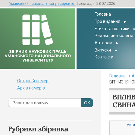
Уманський національний університет
| сьогодні: 28.07.2026
Головна
Про видання
▸
Етика та політики
Редакційна колегія
Авторам
▸
Випуски
▸
Контакти
Головна
А
Останній номер
ВІТЧИЗНЯНО
Архів номерів
ВПЛИВ
СВИНА
Авто
Рубрики збірника