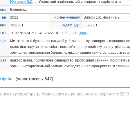
Юрченко О.С.
, , , Уманський національний університет садівництва
рика
Економіка
рік
2022
номер журналу
Випуск 101 Частина 2
інки
292-301
індекс УДК
339.9.01
 DOI
10.32782/2415-8240-2022-101-2-292-301 (
Лінк
)
ація
Метою статті був аналіз ситуації у вітчизняному свинарстві впродовж ше
цього фактору на чисельність поголів’я, цінову політику на внутрішньом
зовнішньоторговельний баланс, функціонування свиногосподарств тощ
лова
фактор війни, промислове свинарство, пропозиція свинини, поголів’я св
зовнішньоторговельний баланс, охолоджені напівфабрикати зі свинини
и файл
(завантажень: 547)
ірник наукових праць Уманського національного університету 2013