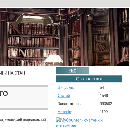
ENG
ЙНИ НА СТАН
Статистика
Випусків
:
54
ГО
Статей
:
1548
Завантажень:
993582
Авторів
:
1199
ки, Уманський національний