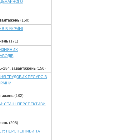
СЦЕНАРНОГО
вантажень
(150)
Я В УКРАЇНІ
жень
(171)
ЧИЗНЯНИХ
АВОДІВ
5-284,
завантажень
(156)
ННЯ ТРУДОВИХ РЕСУРСІВ
РАЇНИ
нтажень
(182)
: СТАН І ПЕРСПЕКТИВИ
жень
(208)
СУ: ПЕРСПЕКТИВИ ТА