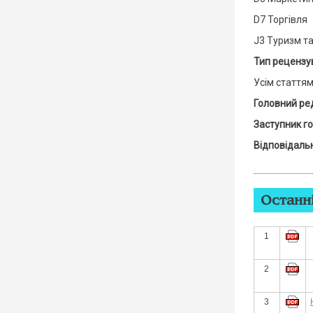
D7 Торгівля
J3 Туризм та
Тип рецензу
Усім стаття
Головний ре
Заступник г
Відповідаль
Останні
1
2
3