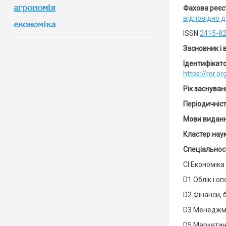
агрономія
Фахова реєст
відповідно д
економіка
ISSN
2415-82
Засновник і
Ідентифікат
https://ror.o
Рік заснуван
Періодичніс
Мови видан
Кластер нау
Спеціальност
СІ Економіка
D1 Облік і о
D2 Фінанси, 
D3 Менеджм
D5 Маркетин