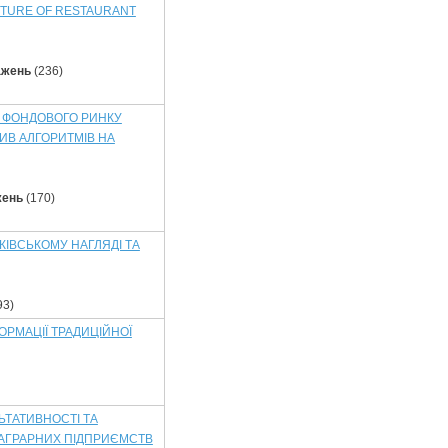
CTURE OF RESTAURANT
ажень
(236)
Ь ФОНДОВОГО РИНКУ
ЛИВ АЛГОРИТМІВ НА
жень
(170)
КІВСЬКОМУ НАГЛЯДІ ТА
93)
РМАЦІЇ ТРАДИЦІЙНОЇ
ЬТАТИВНОСТІ ТА
 АГРАРНИХ ПІДПРИЄМСТВ