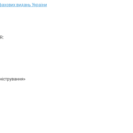
фахових видань України
OR
:
іністрування»