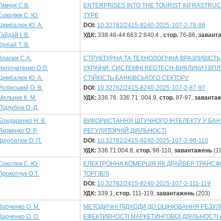
Тимчук С.В.
ENTERPRISES INTO THE TOURIST INFRASTRU
Соколюк С. Ю.
TYPE
Цимбалюк Ю. А.
DOI:
10.32782/2415-8240-2025-107-2-76-86
Гайдай І. В.
УДК:
338.48-44:663.2:640.4 ,
стор.
76-86,
завант
Кірбай Т. В.
Власюк С.А.
СТРУКТУРНА ТА ТЕХНОЛОГІЧНА ВРАЗЛИВІСТ
Непочатенко О.О.
УКРАЇНИ: СИСТЕМНІ RЕGTECH-ВИКЛИКИ І ВП
Цимбалюк Ю. А.
СТІЙКІСТЬ БАНКІВСЬКОГО СЕКТОРУ
Ролінський О. В.
DOI:
10.32782/2415-8240-2025-107-2-87-97
Мельник К. М.
УДК:
336.76: 336.71: 004.9,
стор.
87-97,
заванта
Підлубна О. Д.
Бондаренко Н. В.
ВИКОРИСТАННЯ ШТУЧНОГО ІНТЕЛЕКТУ У БАН
Яковенко О. Р.
РЕГУЛЯТОРНІЙ ДІЯЛЬНОСТІ
Щербатюк О. П.
DOI:
10.32782/2415-8240-2025-107-2-98-110
УДК:
336.71:004.8,
стор.
98-110,
завантажень
(1
Соколюк С. Ю.
ЕЛЕКТРОННА КОМЕРЦІЯ ЯК ДРАЙВЕР ТРАНСФО
Прокопчук О.Т.
ТОРГІВЛІ
DOI:
10.32782/2415-8240-2025-107-2-111-119
УДК:
339.1,
стор.
111-119,
завантажень
(203)
Варченко О. М.
МЕТОДИЧНІ ПІДХОДИ ДО ОЦІНЮВАННЯ РЕЗУЛ
Варченко О. О.
ЕФЕКТИВНОСТІ МАРКЕТИНГОВОЇ ДІЯЛЬНОСТІ