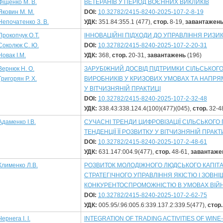
Фіщенко М. В.
ВЕТЕРАНІВ У ПЕРІОД ВОЄННИХ ВИКЛИКІВ
Яковин М. М.
DOI:
10.32782/2415-8240-2025-107-2-8-19
Непочатенко З. В.
УДК:
351.84:355.1 (477),
стор.
8-19,
завантажен
Прокопчук О.Т.
ІННОВАЦІЙНІ ПІДХОДИ ДО УПРАВЛІННЯ РИЗИ
Соколюк С. Ю.
DOI:
10.32782/2415-8240-2025-107-2-20-31
Новак І.М.
УДК:
368,
стор.
20-31,
завантажень
(196)
Вернюк Н. О.
ЗАРУБІЖНИЙ ДОСВІД ПІДТРИМКИ СІЛЬСЬКО
Григорян Р. Х.
ВИРОБНИКІВ У КРИЗОВИХ УМОВАХ ТА НАПР
У ВІТЧИЗНЯНІЙ ПРАКТИЦІ
DOI:
10.32782/2415-8240-2025-107-2-32-48
УДК:
338.43:338.124.4(100)(477)(045),
стор.
32-4
Адаменко І.В.
СУЧАСНІ ТРЕНДИ ЦИФРОВІЗАЦІЇ СІЛЬСЬКОГО
ТЕНДЕНЦІЇ ЇЇ РОЗВИТКУ У ВІТЧИЗНЯНІЙ ПРАКТ
DOI:
10.32782/2415-8240-2025-107-2-48-61
УДК:
631.147:004.9(477),
стор.
48-61,
завантаже
Клименко Л.В.
РОЗВИТОК МОЛОДІЖНОГО ЛЮДСЬКОГО КАПІТА
СТРАТЕГІЧНОГО УПРАВЛІННЯ ЯКІСТЮ І ЗОВ
КОНКУРЕНТОСПРОМОЖНІСТЮ В УМОВАХ ВІЙН
DOI:
10.32782/2415-8240-2025-107-2-62-75
УДК:
005.95/.96:005.6:339.137.2:339.5(477),
стор.
Чернега І. І.
INTEGRATION OF TRADING ACTIVITIES OF WIN