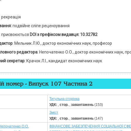
 рекреація
вання:
подвійне сліпе рецензування
м присвоюється
DOI з префіксом видавця: 10.32782
дактор
: Мельник Л.Ю., доктор економічних наук, професор
оловного редактора
: Непочатенко О.О., доктор економічних наук, п
ний секретар
: Крачок Л.І., кандидат економічних наук
й номер - Випуск 107 Частина 2
Титульна сторінка
УДК:
,
стор.
,
завантажень
(153)
Зміст
УДК:
,
стор.
,
завантажень
(147)
Непочатенко О.О.
ФІНАНСОВЕ ЗАБЕЗПЕЧЕННЯ СОЦІАЛЬНОЇ СФЕ