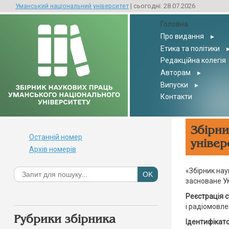
Уманський національний університет
| сьогодні: 28.07.2026
Головна
Про видання
▸
Етика та політики
Редакційна колегія
Авторам
▸
Випуски
▸
Контакти
Збірни
Останній номер
універ
Архів номерів
«Збірник на
засноване У
Реєстрація с
і радіомовле
Рубрики збірника
Ідентифікато