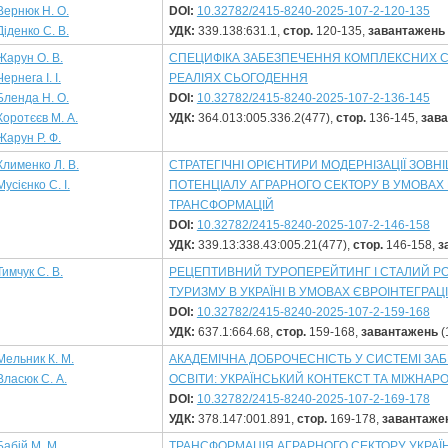
Вернюк Н. О.
DOI:
10.32782/2415-8240-2025-107-2-120-135
Діденко С. В.
УДК:
339.138:631.1,
стор.
120-135,
завантажень
Жарун О. В.
СПЕЦИФІКА ЗАБЕЗПЕЧЕННЯ КОМПЛЕКСНИХ С
Чернега І. І.
РЕАЛІЯХ СЬОГОДЕННЯ
Бленда Н. О.
DOI:
10.32782/2415-8240-2025-107-2-136-145
Коротєєв М. А.
УДК:
364.013:005.336.2(477),
стор.
136-145,
зав
Жарун Р. Ф.
Клименко Л. В.
СТРАТЕГІЧНІ ОРІЄНТИРИ МОДЕРНІЗАЦІЇ ЗОВ
Мусієнко С. І.
ПОТЕНЦІАЛУ АГРАРНОГО СЕКТОРУ В УМОВАХ
ТРАНСФОРМАЦІЙ
DOI:
10.32782/2415-8240-2025-107-2-146-158
УДК:
339.13:338.43:005.21(477),
стор.
146-158,
з
Тимчук С. В.
РЕЦЕПТИВНИЙ ТУРОПЕРЕЙТИНГ І СТАЛИЙ Р
ТУРИЗМУ В УКРАЇНІ В УМОВАХ ЄВРОІНТЕГРАЦІ
DOI:
10.32782/2415-8240-2025-107-2-159-168
УДК:
637.1:664.68,
стор.
159-168,
завантажень
(
Мельник К. М.
АКАДЕМІЧНА ДОБРОЧЕСНІСТЬ У СИСТЕМІ ЗА
Власюк С. А.
ОСВІТИ: УКРАЇНСЬКИЙ КОНТЕКСТ ТА МІЖНАР
DOI:
10.32782/2415-8240-2025-107-2-169-178
УДК:
378.147:001.891,
стор.
169-178,
завантаже
Бабій М. М.
ТРАНСФОРМАЦІЯ АГРАРНОГО СЕКТОРУ УКРАЇН