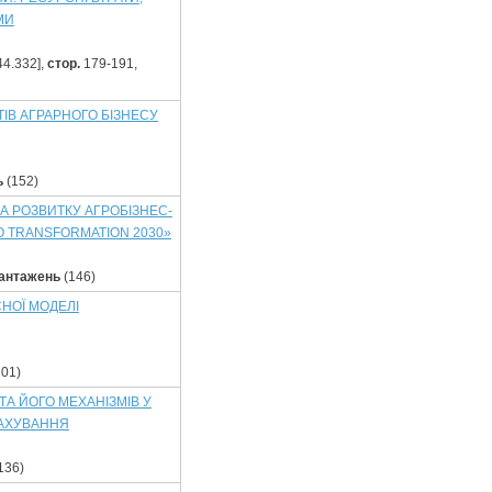
МИ
44.332],
стор.
179-191,
ІВ АГРАРНОГО БІЗНЕСУ
ь
(152)
А РОЗВИТКУ АГРОБІЗНЕС-
O TRANSFORMATION 2030»
антажень
(146)
НОЇ МОДЕЛІ
01)
А ЙОГО МЕХАНІЗМІВ У
РАХУВАННЯ
136)