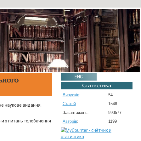
ENG
ьного
Статистика
Випусків
:
54
Статей
:
1548
не наукове видання,
Завантажень:
993577
ни з питань телебачення
Авторів
:
1199