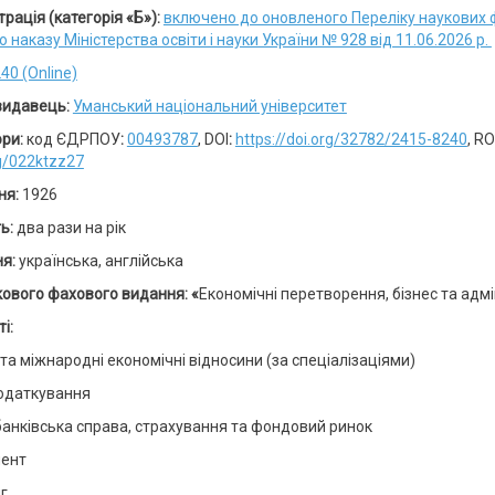
рація (категорія «Б»):
включено до оновленого Переліку наукових 
о наказу Міністерства освіти і науки України № 928 від 11.06.2026 р.
40 (Online)
 видавець:
Уманський національний університет
ори:
код ЄДРПОУ
:
00493787
, DOI
:
https://doi.org/32782/2415-8240
, R
rg/022ktzz27
ня:
1926
ть:
два рази на рік
ня:
українська, англійська
кового фахового видання: «
Економічні перетворення, бізнес та адм
і:
 та міжнародні економічні відносини (за спеціалізаціями)
податкування
банківська справа, страхування та фондовий ринок
ент
г