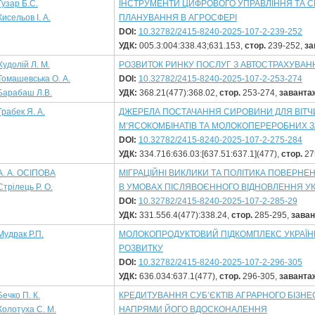
Гузар Б.С.
ІНСТРУМЕНТИ ЦИФРОВОГО УПРАВЛІННЯ ТА 
Кисельов І. А.
ПЛАНУВАННЯ В АГРОСФЕРІ
DOI:
10.32782/2415-8240-2025-107-2-239-252
УДК:
005.3:004:338.43;631.153,
стор.
239-252,
за
Худолій Л. М.
РОЗВИТОК РИНКУ ПОСЛУГ З АВТОСТРАХУВАНН
Томашевська О. А.
DOI:
10.32782/2415-8240-2025-107-2-253-274
Барабаш Л.В.
УДК:
368.21(477):368.02,
стор.
253-274,
заванта
Грабек Я. А.
ДЖЕРЕЛА ПОСТАЧАННЯ СИРОВИНИ ДЛЯ ВІТ
М’ЯСОКОМБІНАТІВ ТА МОЛОКОПЕРЕРОБНИХ З
DOI:
10.32782/2415-8240-2025-107-2-275-284
УДК:
334.716:636.03:[637.51:637.1](477),
стор.
27
А. А. ОСІПОВА
МІГРАЦІЙНІ ВИКЛИКИ ТА ПОЛІТИКА ПОВЕРНЕ
Стрілець Р. О.
В УМОВАХ ПІСЛЯВОЄННОГО ВІДНОВЛЕННЯ УК
DOI:
10.32782/2415-8240-2025-107-2-285-29
УДК:
331.556.4(477):338.24,
стор.
285-295,
зава
Мудрак Р.П.
МОЛОКОПРОДУКТОВИЙ ПІДКОМПЛЕКС УКРАЇНИ
РОЗВИТКУ
DOI:
10.32782/2415-8240-2025-107-2-296-305
УДК:
636.034:637.1(477),
стор.
296-305,
заванта
Бечко П. К.
КРЕДИТУВАННЯ СУБ’ЄКТІВ АГРАРНОГО БІЗНЕ
Колотуха С. М.
НАПРЯМИ ЙОГО ВДОСКОНАЛЕННЯ