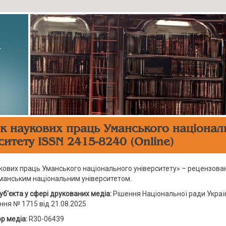
▸
к наукових праць Уманського націонал
ситету ISSN 2415-8240 (Online)
укових праць Уманського національного університету» – рецензова
манським національним університетом.
уб'єкта у сфері друкованих медіа:
Рішення Національної ради Украї
ння № 1715 від 21.08.2025
р медіа:
R30-06439