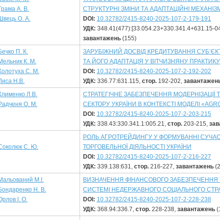
Грама А. В.
СТРУКТУРНІ ЗМІНИ ТА АДАПТАЦІЙНІ МЕХАНІЗ
Швець О. А.
DOI:
10.32782/2415-8240-2025-107-2-179-191
УДК:
348.41(477):[33.054.23+330.341.4+631.15-0
завантажень
(155)
Бечко П. К.
ЗАРУБІЖНИЙ ДОСВІД КРЕДИТУВАННЯ СУБ’ЄКТ
Мельник К. М.
ТА ЙОГО АДАПТАЦІЯ У ВІТЧИЗНЯНУ ПРАКТИКУ
Колотуха С. М.
DOI:
10.32782/2415-8240-2025-107-2-192-202
Лиса Н.В.
УДК:
336.77:631.115,
стор.
192-202,
завантажен
Клименко Л.В.
СТРАТЕГІЧНЕ ЗАБЕЗПЕЧЕННЯ МОДЕРНІЗАЦІЇ Т
Радченя О. М.
СЕКТОРУ УКРАЇНИ В КОНТЕКСТІ МОДЕЛІ «AGR
DOI:
10.32782/2415-8240-2025-107-2-203-215
УДК:
338.43:330.341.1:005.21,
стор.
203-215,
зав
РОЛЬ АГРОТРЕЙДИНГУ У ФОРМУВАННІ СУЧАС
Соколюк С. Ю.
ТОРГОВЕЛЬНОЇ ДІЯЛЬНОСТІ УКРАЇНИ
DOI:
10.32782/2415-8240-2025-107-2-216-227
УДК:
339.138:631,
стор.
216-227,
завантажень
(2
Мальований М.І.
ВИЗНАЧЕННЯ ФІНАНСОВОГО ЗАБЕЗПЕЧЕННЯ Т
Бондаренко Н. В.
СИСТЕМІ НЕДЕРЖАВНОГО СОЦІАЛЬНОГО СТ
Орлов І. О.
DOI:
10.32782/2415-8240-2025-107-2-228-238
УДК:
368.94:336.7,
стор.
228-238,
завантажень
(