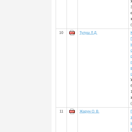
10
Тулуш Л.Д.
11
Жарун О. В.