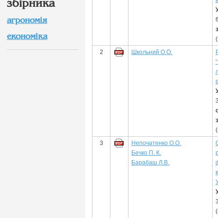
збірника
агрономія
економіка
2
Школьний О.О.
3
Непочатенко О.О.
Бечко П. К.
Барабаш Л.В.