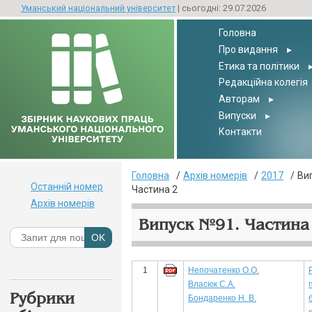
Уманський національний університет
| сьогодні: 29.07.2026
Головна
Про видання
▸
Етика та політики
Редакційна колегія
Авторам
▸
Випуски
▸
Контакти
Головна
Архів номерів
2017
Ви
Останній номер
Частина 2
Архів номерів
Випуск №91. Частина 
1
Непочатенко О.О.
Власюк С.А.
Рубрики
Бондаренко Н. В.