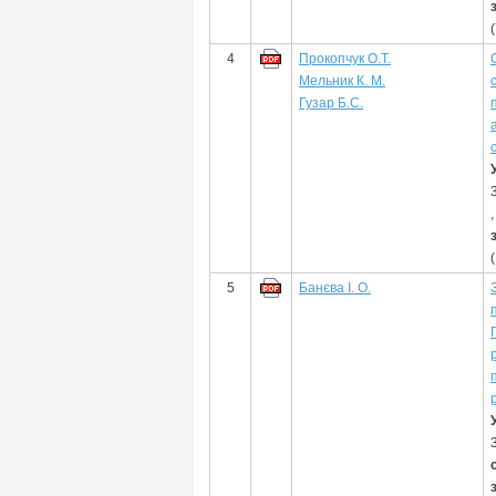
4
Прокопчук О.Т.
Мельник К. М.
Гузар Б.С.
5
Банєва І. О.