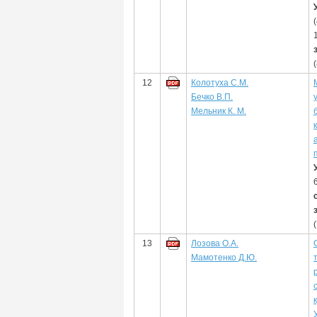
12
Колотуха С.М.
Бечко В.П.
Мельник К. М.
13
Лозова О.А.
Мамотенко Д.Ю.