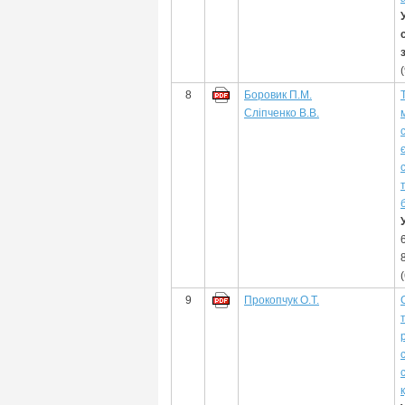
8
Боровик П.М.
Сліпченко В.В.
9
Прокопчук О.Т.