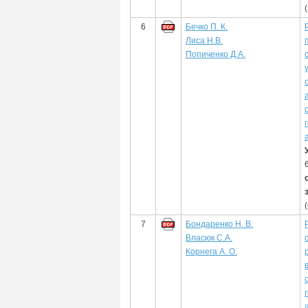
6
Бечко П. К.
Лиса Н.В.
Попиченко Д.А.
7
Бондаренко Н. В.
Власюк С.А.
Корнега А. О.