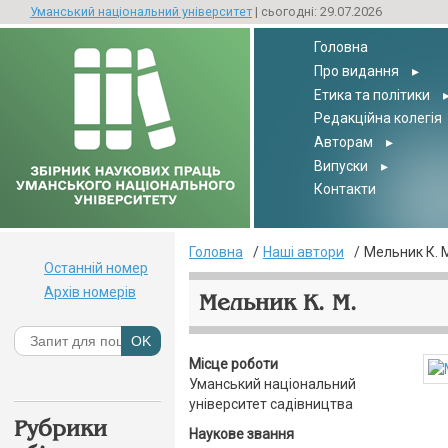
Уманський національний університет
| сьогодні: 29.07.2026
Головна
Про видання
▸
Етика та політики
Редакційна колегія
Авторам
▸
Випуски
▸
Контакти
Головна
Наші автори
Мельник К. 
Останній номер
Архів номерів
Мельник К. М.
Місце роботи
Уманський національний
університет садівництва
Рубрики
Наукове звання