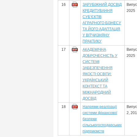
16
ЗАРУБІЖНИЙ ДОСВІД
Випус
КРЕДИТУВАННЯ
2025
СУБ’ЄКТІВ
АГРАРНОГО БІЗНЕСУ
ТА ЙОГО АДАПТАЦІЯ
У ВІТЧИЗНЯНУ
ПРАКТИКУ
17
АКАДЕМІЧНА
Випус
ДОБРОЧЕСНІСТЬ У
2025
СИСТЕМІ
ЗАБЕЗПЕЧЕННЯ
ЯКОСТІ ОСВІТИ:
УКРАЇНСЬКИЙ
КОНТЕКСТ ТА
МІЖНАРОДНИЙ
ДОСВІД
18
Напрями реалізації
Випус
системи фінансової
2, 20
безпеки
сільськогосподарських
підприємств