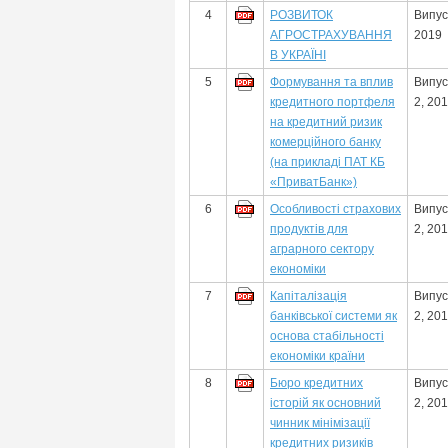
4
РОЗВИТОК
Випус
АГРОСТРАХУВАННЯ
2019
В УКРАЇНІ
5
Формування та вплив
Випус
кредитного портфеля
2, 20
на кредитний ризик
комерційного банку
(на прикладі ПАТ КБ
«ПриватБанк»)
6
Особливості страхових
Випус
продуктів для
2, 20
аграрного сектору
економіки
7
Капіталізація
Випус
банківської системи як
2, 20
основа стабільності
економіки країни
8
Бюро кредитних
Випус
історій як основний
2, 20
чинник мінімізації
кредитних ризиків