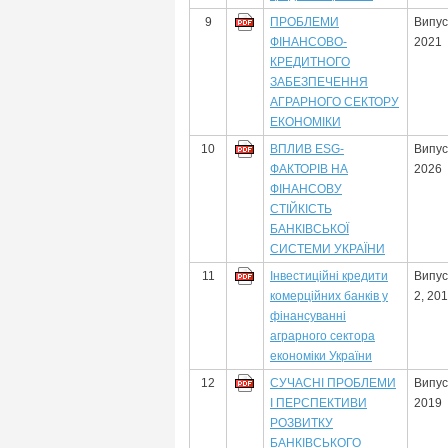
9
ПРОБЛЕМИ
Випус
ФІНАНСОВО-
2021
КРЕДИТНОГО
ЗАБЕЗПЕЧЕННЯ
АГРАРНОГО СЕКТОРУ
ЕКОНОМІКИ
10
ВПЛИВ ESG-
Випус
ФАКТОРІВ НА
2026
ФІНАНСОВУ
СТІЙКІСТЬ
БАНКІВСЬКОЇ
СИСТЕМИ УКРАЇНИ
11
Інвестиційні кредити
Випус
комерційних банків у
2, 20
фінансуванні
аграрного сектора
економіки України
12
СУЧАСНІ ПРОБЛЕМИ
Випус
І ПЕРСПЕКТИВИ
2019
РОЗВИТКУ
БАНКІВСЬКОГО