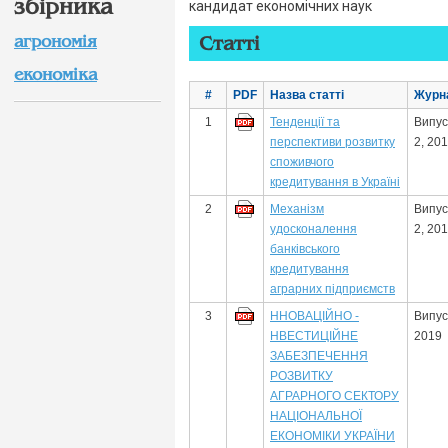
збірника
кандидат економічних наук
агрономія
Статті
економіка
#
PDF
Назва статті
Журн
1
Тенденції та
Випус
перспективи розвитку
2, 20
споживчого
кредитування в Україні
2
Механізм
Випус
удосконалення
2, 20
банківського
кредитування
аграрних підприємств
3
ННОВАЦІЙНО -
Випус
НВЕСТИЦІЙНЕ
2019
ЗАБЕЗПЕЧЕННЯ
РОЗВИТКУ
АГРАРНОГО СЕКТОРУ
НАЦІОНАЛЬНОЇ
ЕКОНОМІКИ УКРАЇНИ