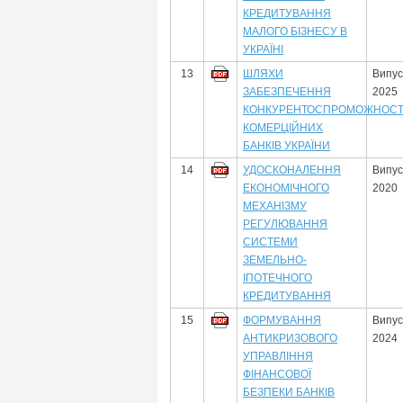
КРЕДИТУВАННЯ
МАЛОГО БІЗНЕСУ В
УКРАЇНІ
13
ШЛЯХИ
Випус
ЗАБЕЗПЕЧЕННЯ
2025
КОНКУРЕНТОСПРОМОЖНОСТ
КОМЕРЦІЙНИХ
БАНКІВ УКРАЇНИ
14
УДОСКОНАЛЕННЯ
Випус
ЕКОНОМІЧНОГО
2020
МЕХАНІЗМУ
РЕГУЛЮВАННЯ
СИСТЕМИ
ЗЕМЕЛЬНО-
ІПОТЕЧНОГО
КРЕДИТУВАННЯ
15
ФОРМУВАННЯ
Випус
АНТИКРИЗОВОГО
2024
УПРАВЛІННЯ
ФІНАНСОВОЇ
БЕЗПЕКИ БАНКІВ