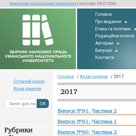
Уманський національний університет
| сьогодні: 28.07.2026
Головна
Про видання
▸
Етика та політики
Редакційна колегія
Авторам
▸
Випуски
▸
Контакти
Головна
Архів номерів
2017
Останній номер
Архів номерів
2017
Випуск №91. Частина 2
Випуск №91. Частина 1
Рубрики
Випуск №90. Частина 2