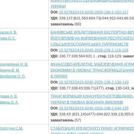
КОНКУРЕНТНОГО СЕРЕДОВИЩА ЕЛЕВАТОРНО
УКРАЇНИ
DOI:
10.32782/2415-8240-2026-108-2-102-117
УДК:
339.137:[631.563:664.73]-044.922-043.86:33
завантажень
(66)
Басок А. В.
БАНКІВСЬКЕ КРЕДИТУВАННЯ ЕКСПОРТНО-ІМП
Тома О. С.
ЙОГО ВПЛИВ НА ФОРМУВАННЯ РЕСУРСНОГО 
СІЛЬСЬКОГОСПОДАРСЬКИХ ПІДПРИЄМСТВ
DOI:
10.32782/2415-8240-2026-108-2-118-129
УДК:
336.77:339.564:631.1 ,
стор.
118-129,
заван
Бондаренко Н. В.
ФІНАНСОВО-КРЕДИТНЕ ЗАБЕЗПЕЧЕННЯ АГРА
Демчук В. М.
ЕКОНОМІКИ В УМОВАХ ТРАНСФОРМАЦІЇ БАНК
Щербатюк О. П.
В УКРАЇНІ
DOI:
10.32782/2415-8240-2026-108-2-130-143
УДК:
336.77:338.43:336.71(477),
стор.
130-143,
з
Грама А. В.
ТРАНСФОРМАЦІЯ КОНКУРЕНТНОЇ ПОВЕДІНКИ
Швець О. А.
УКРАЇНИ В УМОВАХ ВОЄННИХ ВИКЛИКІВ
DOI:
10.32782/2415-8240-2026-108-2-144-155
УДК:
338.43: [631.145(477)-044.922:339.13]:355.0
завантажень
(57)
Колотуха С.М.
СТАБІЛІЗАЦІЯ КРЕДИТНОГО РИНКУ АГРАРНОГ