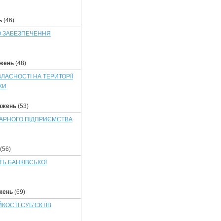
ь
(46)
О ЗАБЕЗПЕЧЕННЯ
жень
(48)
ЛАСНОСТІ НА ТЕРИТОРІЇ
КИ
ажень
(53)
РАРНОГО ПІДПРИЄМСТВА
(56)
ТЬ БАНКІВСЬКОЇ
жень
(69)
КОСТІ СУБ’ЄКТІВ