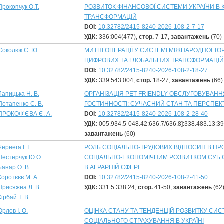
Прокопчук О.Т.
РОЗВИТОК ФІНАНСОВОЇ СИСТЕМИ УКРАЇНИ В
ТРАНСФОРМАЦІЙ
DOI:
10.32782/2415-8240-2026-108-2-7-17
УДК:
336:004(477),
стор.
7-17,
завантажень
(70)
Соколюк С. Ю.
МИТНІ ОПЕРАЦІЇ У СИСТЕМІ МІЖНАРОДНОЇ ТОР
ЦИФРОВИХ ТА ГЛОБАЛЬНИХ ТРАНСФОРМАЦІЙ
DOI:
10.32782/2415-8240-2026-108-2-18-27
УДК:
339.543:004,
стор.
18-27,
завантажень
(66)
Лапицька Н. В.
ОРГАНІЗАЦІЯ PET-FRIENDLY ОБСЛУГОВУВАНН
Потапенко С. В.
ГОСТИННОСТІ: СУЧАСНИЙ СТАН ТА ПЕРСПЕК
ПРОКОФ’ЄВА Є. А.
DOI:
10.32782/2415-8240-2026-108-2-28-40
УДК:
005.934.5-048.42:636.7/636.8]:338.483.13:3
завантажень
(60)
Чернега І. І.
РОЛЬ СОЦІАЛЬНО-ТРУДОВИХ ВІДНОСИН В ПР
Нестерчук Ю.О.
СОЦІАЛЬНО-ЕКОНОМІЧНИМ РОЗВИТКОМ СУБ’
Банар О. В.
В АГРАРНІЙ СФЕРІ
Коротєєв М. А.
DOI:
10.32782/2415-8240-2026-108-2-41-50
Присяжна Л. В.
УДК:
331.5:338.24,
стор.
41-50,
завантажень
(62
Кірбай Т. В.
Орлов І. О.
ОЦІНКА СТАНУ ТА ТЕНДЕНЦІЙ РОЗВИТКУ СИ
СОЦІАЛЬНОГО СТРАХУВАННЯ В УКРАЇНІ