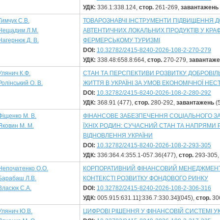
УДК:
336.1:338.124,
стор.
261-269,
завантажень
Тимчук С.В.
ТОВАРОЗНАВЧІ ІНСТРУМЕНТИ ПІДВИЩЕННЯ Д
Нещадим Л.М.
АВТЕНТИЧНИХ ЛОКАЛЬНИХ ПРОДУКТІВ У КРА
Нагернюк Д. В.
ФЕРМЕРСЬКОМУ ТУРИЗМІ
DOI:
10.32782/2415-8240-2026-108-2-270-279
УДК:
338.48:658.8:664,
стор.
270-279,
завантаже
Улянич К.Ф.
СТАН ТА ПЕРСПЕКТИВИ РОЗВИТКУ ДОБРОВІ
Ролінський О. В.
ЖИТТЯ В УКРАЇНІ ЗА УМОВ ЕКОНОМІЧНОЇ НЕС
DOI:
10.32782/2415-8240-2026-108-2-280-292
УДК:
368.91 (477),
стор.
280-292,
завантажень
(
Фіщенко М. В.
ФІНАНСОВЕ ЗАБЕЗПЕЧЕННЯ СОЦІАЛЬНОГО ЗА
Яковин М. М.
ЇХНІХ РОДИН: СУЧАСНИЙ СТАН ТА НАПРЯМИ 
ВІДНОВЛЕННЯ УКРАЇНИ
DOI:
10.32782/2415-8240-2026-108-2-293-305
УДК:
336:364.4:355.1-057.36(477),
стор.
293-305
Непочатенко О.О.
КОРПОРАТИВНИЙ ФІНАНСОВИЙ МЕНЕДЖМЕНТ
Барабаш Л.В.
КОНТЕКСТІ РОЗВИТКУ ФОНДОВОГО РИНКУ
Власюк С.А.
DOI:
10.32782/2415-8240-2026-108-2-306-316
УДК:
005.915:631.11]:336.7:330.34](045),
стор.
30
Улянич Ю.В.
ЦИФРОВІ РІШЕННЯ У ФІНАНСОВІЙ СИСТЕМІ У