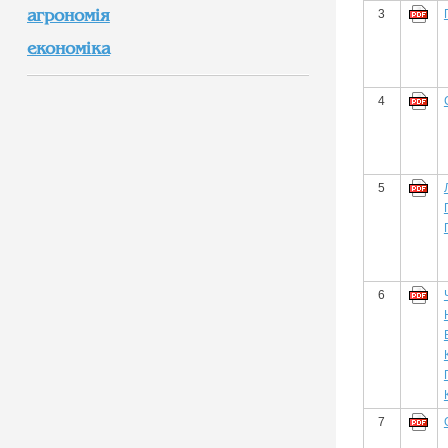
агрономія
3
економіка
4
5
6
7