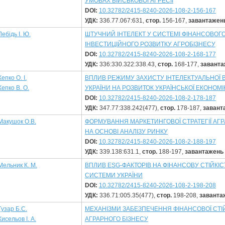
УМОВАХ ВІЙСЬКОВОЇ АГРЕСІЇ
DOI:
10.32782/2415-8240-2026-108-2-156-167
УДК:
336.77.067:631,
стор.
156-167,
завантажен
Лебідь І. Ю.
ШТУЧНИЙ ІНТЕЛЕКТ У СИСТЕМІ ФІНАНСОВОГ
ІНВЕСТИЦІЙНОГО РОЗВИТКУ АГРОБІЗНЕСУ
DOI:
10.32782/2415-8240-2026-108-2-168-177
УДК:
336:330.322:338.43,
стор.
168-177,
заванта
Кепко О. І.
ВПЛИВ РЕЖИМУ ЗАХИСТУ ІНТЕЛЕКТУАЛЬНОЇ В
Кепко В. О.
УКРАЇНИ НА РОЗВИТОК УКРАЇНСЬКОЇ ЕКОНОМІ
DOI:
10.32782/2415-8240-2026-108-2-178-187
УДК:
347.77:338.242(477),
стор.
178-187,
завант
Макушок О.В.
ФОРМУВАННЯ МАРКЕТИНГОВОЇ СТРАТЕГІЇ АГ
НА ОСНОВІ АНАЛІЗУ РИНКУ
DOI:
10.32782/2415-8240-2026-108-2-188-197
УДК:
339.138:631.1,
стор.
188-197,
завантажень
Мельник К. М.
ВПЛИВ ESG-ФАКТОРІВ НА ФІНАНСОВУ СТІЙКІС
СИСТЕМИ УКРАЇНИ
DOI:
10.32782/2415-8240-2026-108-2-198-208
УДК:
336.71:005.35(477),
стор.
198-208,
заванта
Гузар Б.С.
МЕХАНІЗМИ ЗАБЕЗПЕЧЕННЯ ФІНАНСОВОЇ СТІЙ
Кисельов І. А.
АГРАРНОГО БІЗНЕСУ