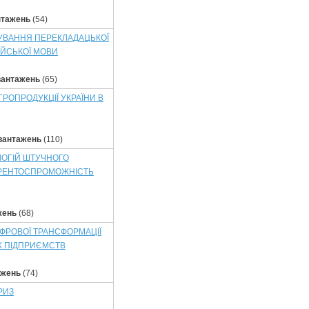
нтажень
(54)
УВАННЯ ПЕРЕКЛАДАЦЬКОЇ
ІЙСЬКОЇ МОВИ
вантажень
(65)
ГРОПРОДУКЦІЇ УКРАЇНИ В
вантажень
(110)
ЛОГІЙ ШТУЧНОГО
КУРЕНТОСПРОМОЖНІСТЬ
жень
(68)
ФРОВОЇ ТРАНСФОРМАЦІЇ
Х ПІДПРИЄМСТВ
ажень
(74)
РИЗ