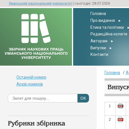
Уманський національний університет
| сьогодні: 28.07.2026
Головна
Про видання
▸
Етика та політики
Редакційна колегія
Авторам
▸
Випуски
▸
Контакти
Головна
А
Останній номер
Архів номерів
Випуск
1
2
Рубрики збірника