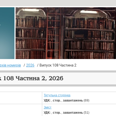
▸
рхів номерів
2026
Випуск 108 Частина 2
 108 Частина 2, 2026
Титульна сторінка
УДК:
,
стор.
,
завантажень
(69)
Зміст
УДК:
,
стор.
,
завантажень
(51)