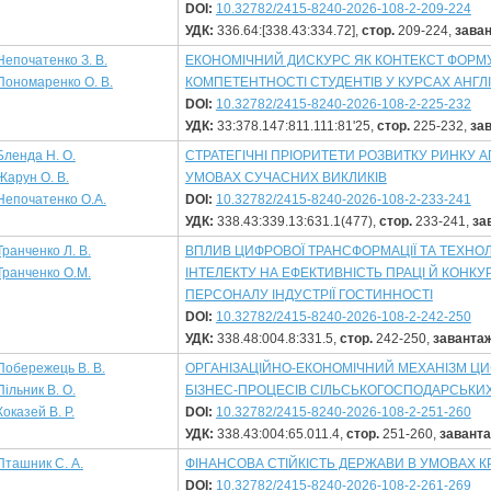
DOI:
10.32782/2415-8240-2026-108-2-209-224
УДК:
336.64:[338.43:334.72],
стор.
209-224,
зава
Непочатенко З. В.
ЕКОНОМІЧНИЙ ДИСКУРС ЯК КОНТЕКСТ ФОРМ
Пономаренко О. В.
КОМПЕТЕНТНОСТІ СТУДЕНТІВ У КУРСАХ АНГЛ
DOI:
10.32782/2415-8240-2026-108-2-225-232
УДК:
33:378.147:811.111:81'25,
стор.
225-232,
за
Бленда Н. О.
СТРАТЕГІЧНІ ПРІОРИТЕТИ РОЗВИТКУ РИНКУ А
Жарун О. В.
УМОВАХ СУЧАСНИХ ВИКЛИКІВ
Непочатенко О.А.
DOI:
10.32782/2415-8240-2026-108-2-233-241
УДК:
338.43:339.13:631.1(477),
стор.
233-241,
за
Транченко Л. В.
ВПЛИВ ЦИФРОВОЇ ТРАНСФОРМАЦІЇ ТА ТЕХНО
Транченко О.М.
ІНТЕЛЕКТУ НА ЕФЕКТИВНІСТЬ ПРАЦІ Й КОН
ПЕРСОНАЛУ ІНДУСТРІЇ ГОСТИННОСТІ
DOI:
10.32782/2415-8240-2026-108-2-242-250
УДК:
338.48:004.8:331.5,
стор.
242-250,
заванта
Побережець В. В.
ОРГАНІЗАЦІЙНО-ЕКОНОМІЧНИЙ МЕХАНІЗМ ЦИ
Пільник В. О.
БІЗНЕС-ПРОЦЕСІВ СІЛЬСЬКОГОСПОДАРСЬКИ
Коказей В. Р.
DOI:
10.32782/2415-8240-2026-108-2-251-260
УДК:
338.43:004:65.011.4,
стор.
251-260,
завант
Пташник С. А.
ФІНАНСОВА СТІЙКІСТЬ ДЕРЖАВИ В УМОВАХ К
DOI:
10.32782/2415-8240-2026-108-2-261-269