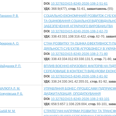
DOI:
10.32782/2415-8240-2026-108-2-51-61
УДК:
368.9(477),
стор.
51-61,
завантажень
(55)
Панахно Р. В.
СОЦІАЛЬНО-ЕКОНОМІЧНИЙ РОЗВИТОК СУБ’Є
ТА ОЦІНЮВАННЯ СОЦІАЛЬНОЇ ВІДПОВІДАЛЬНОС
ЗАБЕЗПЕЧЕННЯ АГРАРНОГО ВИРОБНИЦТВА
DOI:
10.32782/2415-8240-2026-108-2-62-70
УДК:
338.43:331.108:316.422,
стор.
62-70,
заван
Дюкарев А. О.
СТАН РОЗВИТКУ ТА ОЦІНКА ЕФЕКТИВНОСТІ 
ДІЯЛЬНОСТІ СУБ’ЄКТІВ АГРОБІЗНЕСУ В УКРАЇ
DOI:
10.32782/2415-8240-2026-108-2-71-80
УДК:
338.43:334.012.63:330.131.5,
стор.
71-80,
з
Майданюк Р. П.
ВПЛИВ ВОЄННО-КРИЗОВИХ ФАКТОРІВ НА ПІ
СЕРЕДОВИЩЕ В КОНТЕКСТІ ВІДБУДОВИ ЕКОНО
DOI:
10.32782/2415-8240-2026-108-2-81-92
УДК:
338.24:330.341.42:355.01,
стор.
81-92,
зава
МАЛЮГА Л. М.
УПРАВЛІННЯ БІЗНЕС-ПРОЦЕСАМИ ПІДПРИЄМСТ
Кожухівська Р. Б.
ДИДЖИТАЛІЗАЦІЯ, ОПОДАТКУВАННЯ
DOI:
10.32782/2415-8240-2026-108-2-93-101
УДК:
658.5:657.1:336.226:004,
стор.
93-101,
зава
Бабій М. М.
СТРАТЕГІЧНІ НАПРЯМИ РОЗВИТКУ ТА ТРАНС