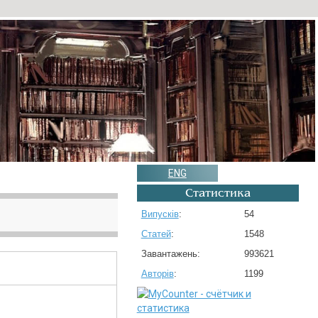
ENG
Статистика
Випусків
:
54
Статей
:
1548
Завантажень:
993621
Авторів
:
1199