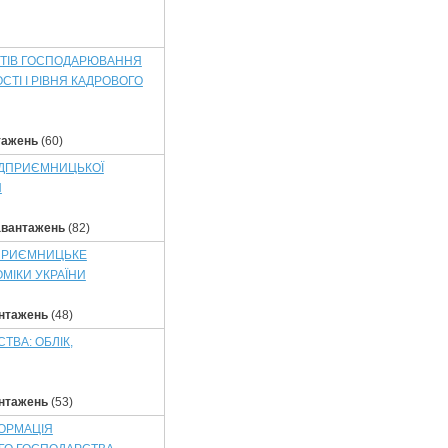
КТІВ ГОСПОДАРЮВАННЯ
ТІ І РІВНЯ КАДРОВОГО
тажень
(60)
ПІДПРИЄМНИЦЬКОЇ
Н
авантажень
(82)
ДПРИЄМНИЦЬКЕ
МІКИ УКРАЇНИ
нтажень
(48)
ВА: ОБЛІК,
нтажень
(53)
ФОРМАЦІЯ