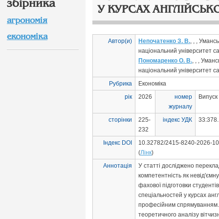
збірника
У КУРСАХ АНГЛІЙСЬК
агрономія
економіка
Автор(и)
Непочатенко З. В.
, , , Уманс
національний університет с
Пономаренко О. В.
, , , Уман
національний університет с
Рубрика
Економіка
рік
2026
номер
Випуск
журналу
сторінки
225-
індекс УДК
33:378.
232
Індекс DOI
10.32782/2415-8240-2026-10
(
Лінк
)
Аннотація
У статті досліджено перекл
компетентність як невід'ємн
фахової підготовки студенті
спеціальностей у курсах англ
професійним спрямуванням.
теоретичного аналізу вітчиз