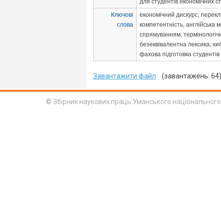
для студентів економічних с
Ключові
економічний дискурс, перек
слова
компетентність, англійська 
спрямуванням, термінологічн
безеквівалентна лексика, хиб
фахова підготовка студентів
Завантажити файл
(завантажень: 64
© Збірник наукових праць Уманського національного