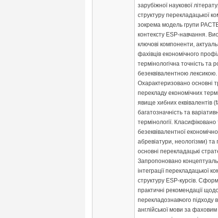
зарубіжної наукової літерат
структуру перекладацької ко
зокрема модель групи PACTE
контексту ESP-навчання. Ви
ключові компоненти, актуаль
фахівців економічного профі
термінологічна точність та р
безеквівалентною лексикою.
Охарактеризовано основні 
перекладу економічних термі
явище хибних еквівалентів (fa
багатозначність та варіативн
термінології. Класифіковано
безеквівалентної економічної
абревіатури, неологізми) та
основні перекладацькі стратег
Запропоновано концептуаль
інтеграції перекладацької ко
структуру ESP-курсів. Сфор
практичні рекомендації щод
перекладознавчого підходу в
англійської мови за фахови