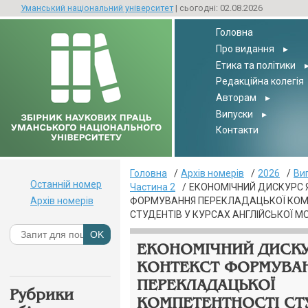
Уманський національний університет
| сьогодні: 02.08.2026
Головна
Про видання
▸
Етика та політики
Редакційна колегія
Авторам
▸
Випуски
▸
Контакти
Головна
Архів номерів
2026
Ви
Останній номер
Частина 2
ЕКОНОМІЧНИЙ ДИСКУРС 
Архів номерів
ФОРМУВАННЯ ПЕРЕКЛАДАЦЬКОЇ КОМ
СТУДЕНТІВ У КУРСАХ АНГЛІЙСЬКОЇ М
ЕКОНОМІЧНИЙ ДИСКУ
КОНТЕКСТ ФОРМУВА
ПЕРЕКЛАДАЦЬКОЇ
Рубрики
КОМПЕТЕНТНОСТІ СТ