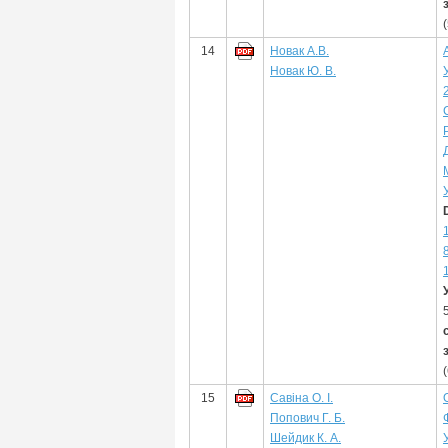
14
Новак А.В.
Новак Ю. В.
15
Савіна О. І.
Попович Г. Б.
Шейдик К. А.