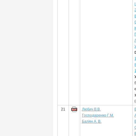
21
Любич В.В.
Господаренко Г.М.
Балян А. В.