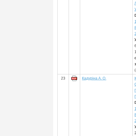
23
Кадуріна А. О.