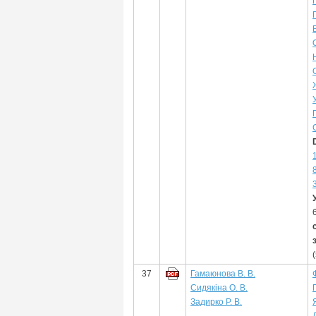
37
Гамаюнова В. В.
Сидякіна О. В.
Задирко Р. В.