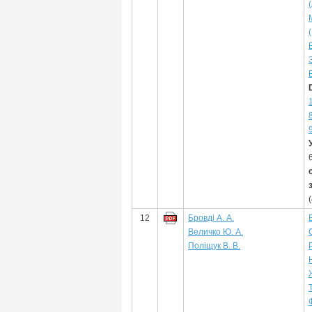
12
Бровді А. А.
Величко Ю. А.
Поліщук В. В.