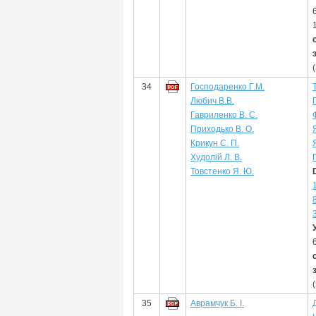
34
Господаренко Г.М.
Любич В.В.
Гавриленко В. С.
Приходько В. О.
Крикун С. П.
Худолій Л. В.
Товстенко Я. Ю.
35
Аврамчук Б. І.