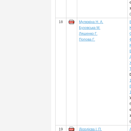
18
Мулюкіна Н. А.
Бузовська М.
Ляшенко Г.
Попова Г.
19
Діордієва І. П.