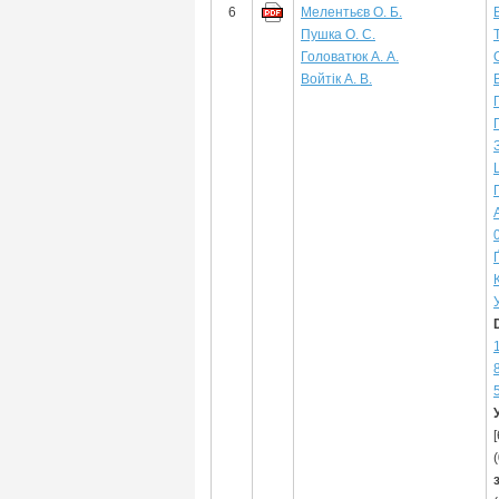
6
Мелентьєв О. Б.
Пушка О. С.
Головатюк А. А.
Войтік А. В.