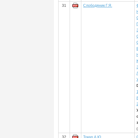
31
Слободяник Г.Я.
32
Токар А.Ю.