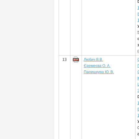
13
Любич В.В.
Єремеєва О. А.
Паришкура Ю. В.