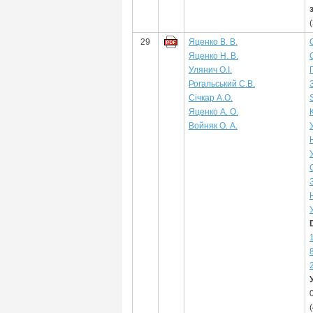
29
Яценко В. В.
Яценко Н. В.
Улянич О.І.
Рогальський С.В.
Січкар А.О.
Яценко А. О.
Войняк О. А.