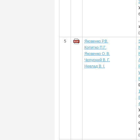
5
Яковенко Р.В.
Копитко П.Г.
Яковенко О. В.
Чепурний В. Г.
Невлад В. І.