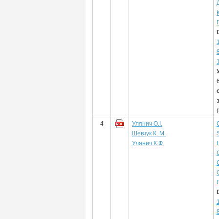
4
Улянич О.І.
Шевчук К. М.
Улянич К.Ф.