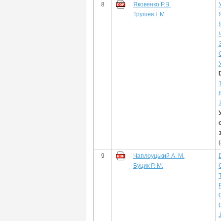
8
Яковенко Р.В.
Трушев І. М.
9
Чаплоуцький А. М.
Буцик Р. М.