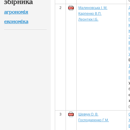
збірника
2
Малиновська І. М.
агрономія
Карпенко В.П.
Леонтюк І.Б.
економіка
3
Шевчук О. В.
Господаренко Г.М.