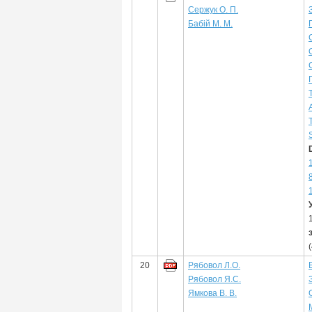
Сержук О. П.
Бабій М. М.
20
Рябовол Л.О.
Рябовол Я.С.
Ямкова В. В.