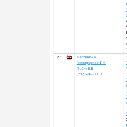
27
Мартинюк А.Т.
Господаренко Г.М.
Любич В.В.
Стасінєвич О.Ю.