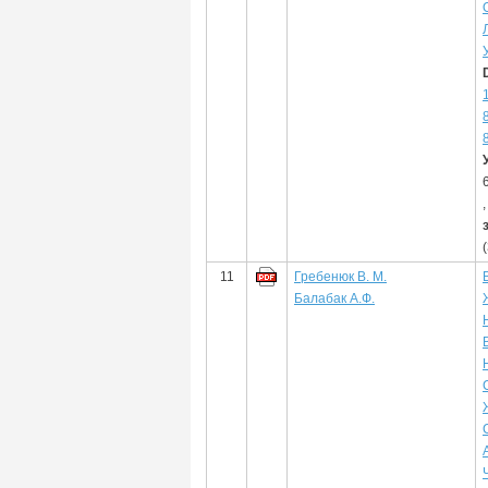
11
Гребенюк В. М.
Балабак А.Ф.