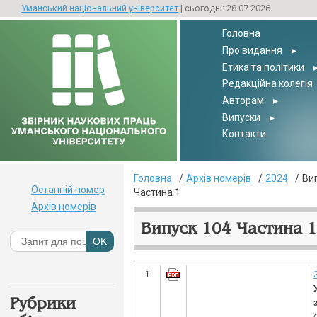
Уманський національний університет
| сьогодні: 28.07.2026
Головна
Про видання
▸
Етика та політики
Редакційна колегія
Авторам
▸
Випуски
▸
Контакти
Головна
Архів номерів
2024
Ви
Останній номер
Частина 1
Архів номерів
Випуск 104 Частина 1
1
Рубрики