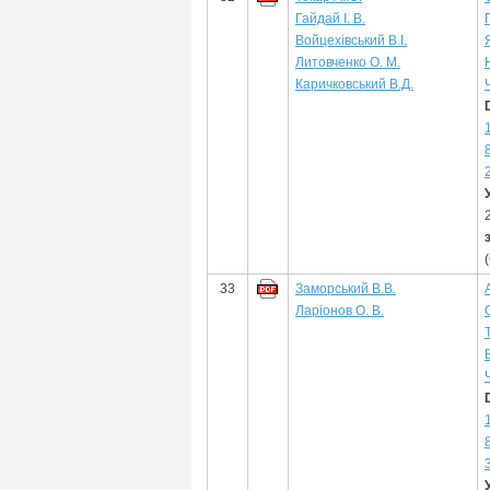
Гайдай І. В.
Войцехівський В.І.
Литовченко О. М.
Каричковський В.Д.
33
Заморський В.В.
Ларіонов О. В.