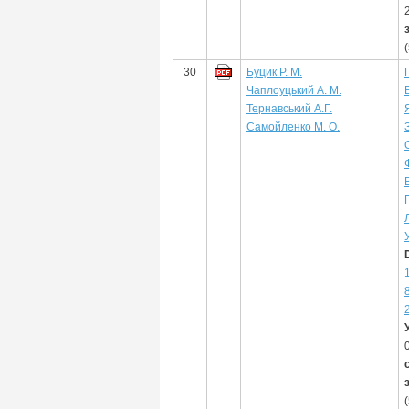
30
Буцик Р. М.
Чаплоуцький А. М.
Тернавський А.Г.
Самойленко М. О.