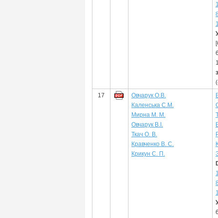
17
Овчарук О.В.
Каленська С.М.
Мирна М. М.
Овчарук В.І.
Ткач О. В.
Кравченко В. С.
Крикун С. П.