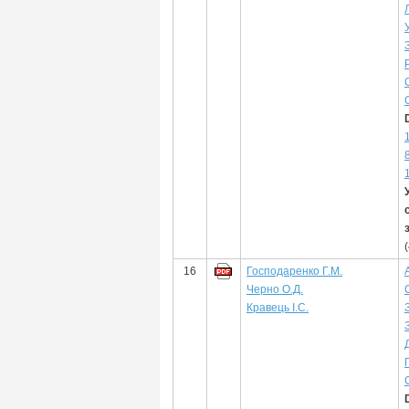
16
Господаренко Г.М.
Черно О.Д.
Кравець І.С.