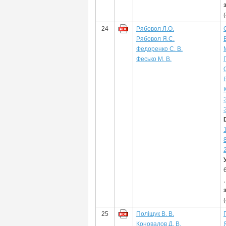
24
Рябовол Л.О.
Рябовол Я.С.
Федоренко С. В.
Фесько М. В.
25
Поліщук В. В.
Коновалов Д. В.