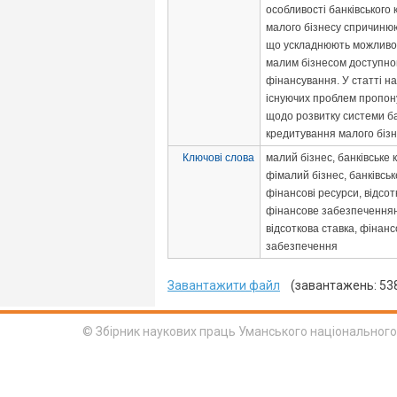
особливості банківського
малого бізнесу спричиню
що ускладнюють можливо
малим бізнесом доступно
фінансування. У статті на
існуючих проблем пропон
щодо розвитку системи ба
кредитування малого бізне
Ключові слова
малий бізнес, банківське
фімалий бізнес, банківсь
фінансові ресурси, відсот
фінансове забезпеченнян
відсоткова ставка, фінан
забезпечення
Завантажити файл
(завантажень: 53
© Збірник наукових праць Уманського національного