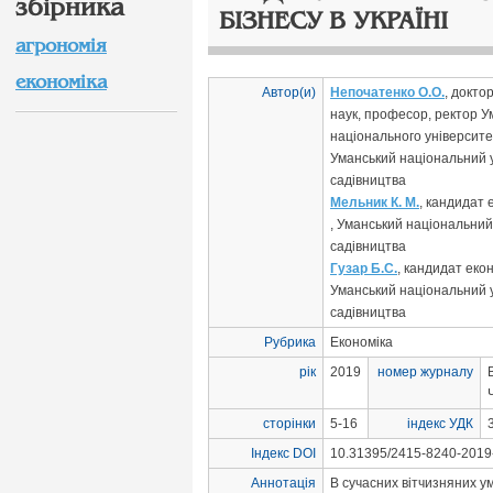
збірника
БІЗНЕСУ В УКРАЇНІ
агрономія
економіка
Автор(и)
Непочатенко О.О.
, докто
наук, професор, ректор У
національного університе
Уманський національний 
садівництва
Мельник К. М.
, кандидат 
, Уманський національний
садівництва
Гузар Б.С.
, кандидат екон
Уманський національний 
садівництва
Рубрика
Економіка
рік
2019
номер журналу
сторінки
5-16
індекс УДК
Індекс DOI
10.31395/2415-8240-2019-
Аннотація
В сучасних вітчизняних у