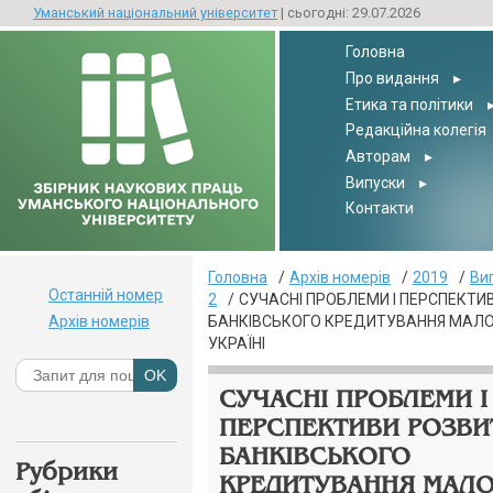
Уманський національний університет
| сьогодні: 29.07.2026
Головна
Про видання
▸
Етика та політики
Редакційна колегія
Авторам
▸
Випуски
▸
Контакти
Головна
Архів номерів
2019
Ви
Останній номер
2
СУЧАСНІ ПРОБЛЕМИ І ПЕРСПЕКТИ
Архів номерів
БАНКІВСЬКОГО КРЕДИТУВАННЯ МАЛОГ
УКРАЇНІ
СУЧАСНІ ПРОБЛЕМИ І
ПЕРСПЕКТИВИ РОЗВИ
БАНКІВСЬКОГО
Рубрики
КРЕДИТУВАННЯ МАЛ