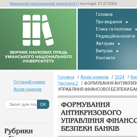
Уманський національний університет
| сьогодні: 31.07.2026
Головна
Про видання
▸
Етика та політики
Редакційна колегія
Авторам
▸
Випуски
▸
Контакти
Головна
Архів номерів
2024
Ви
Останній номер
Частина 2
ФОРМУВАННЯ АНТИКРИЗ
Архів номерів
УПРАВЛІННЯ ФІНАНСОВОЇ БЕЗПЕКИ БА
ФОРМУВАННЯ
АНТИКРИЗОВОГО
УПРАВЛІННЯ ФІНАНС
БЕЗПЕКИ БАНКІВ
Рубрики