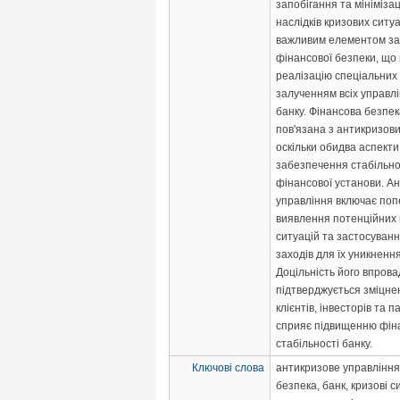
запобігання та мініміза
наслідків кризових ситуа
важливим елементом з
фінансової безпеки, що
реалізацію спеціальних
залученням всіх управлі
банку. Фінансова безпек
пов'язана з антикризов
оскільки обидва аспекти
забезпечення стабільнос
фінансової установи. А
управління включає по
виявлення потенційних 
ситуацій та застосуванн
заходів для їх уникненн
Доцільність його впров
підтверджується зміцне
клієнтів, інвесторів та 
сприяє підвищенню фін
стабільності банку.
Ключові слова
антикризове управління
безпека, банк, кризові си