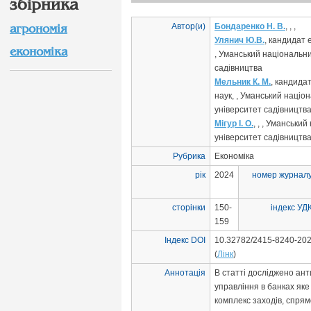
збірника
Автор(и)
Бондаренко Н. В.
, , ,
агрономія
Улянич Ю.В.
, кандидат 
економіка
, Уманський національн
садівництва
Мельник К. М.
, кандида
наук, , Уманський націо
університет садівництв
Мігур І. О.
, , , Уманськи
університет садівництв
Рубрика
Економіка
рік
2024
номер журнал
сторінки
150-
індекс УД
159
Індекс DOI
10.32782/2415-8240-202
(
Лінк
)
Аннотація
В статті досліджено ан
управління в банках яке
комплекс заходів, спря