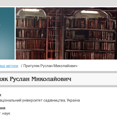
▸
аші автори
Притуляк Руслан Миколайович
ляк Руслан Миколайович
и
аціональний університет садівництва, Україна
ння
. наук