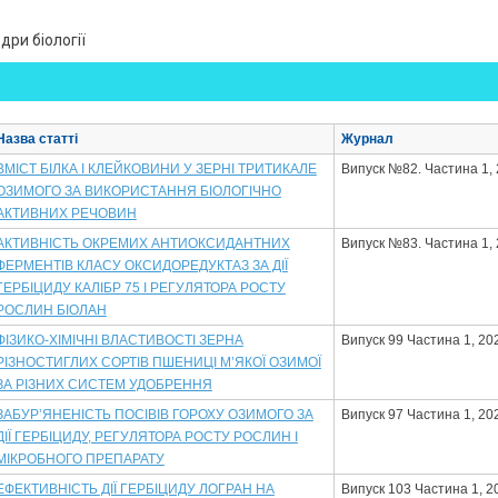
ри біології
Назва статті
Журнал
ВМІСТ БІЛКА І КЛЕЙКОВИНИ У ЗЕРНІ ТРИТИКАЛЕ
Випуск №82. Частина 1,
ОЗИМОГО ЗА ВИКОРИСТАННЯ БІОЛОГІЧНО
АКТИВНИХ РЕЧОВИН
АКТИВНІСТЬ ОКРЕМИХ АНТИОКСИДАНТНИХ
Випуск №83. Частина 1,
ФЕРМЕНТІВ КЛАСУ ОКСИДОРЕДУКТАЗ ЗА ДІЇ
ГЕРБІЦИДУ КАЛІБР 75 І РЕГУЛЯТОРА РОСТУ
РОСЛИН БІОЛАН
ФІЗИКО-ХІМІЧНІ ВЛАСТИВОСТІ ЗЕРНА
Випуск 99 Частина 1, 20
РІЗНОСТИГЛИХ СОРТІВ ПШЕНИЦІ М’ЯКОЇ ОЗИМОЇ
ЗА РІЗНИХ СИСТЕМ УДОБРЕННЯ
ЗАБУР’ЯНЕНІСТЬ ПОСІВІВ ГОРОХУ ОЗИМОГО ЗА
Випуск 97 Частина 1, 20
ДІЇ ГЕРБІЦИДУ, РЕГУЛЯТОРА РОСТУ РОСЛИН І
МІКРОБНОГО ПРЕПАРАТУ
ЕФЕКТИВНІСТЬ ДІЇ ГЕРБІЦИДУ ЛОГРАН НА
Випуск 103 Частина 1, 2