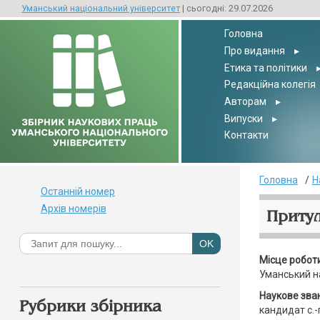
Уманський національний університет
| сьогодні: 29.07.2026
Головна
Про видання
▸
Етика та політики
Редакційна колегія
Авторам
▸
Випуски
▸
Контакти
Головна
Н
Останній номер
Архів номерів
Приту
Місце робот
Уманський н
Наукове зва
Рубрики збірника
кандидат с.-г