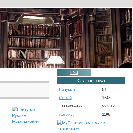
ENG
Статистика
Випусків
:
54
Статей
:
1548
Завантажень:
993812
Авторів
:
1199