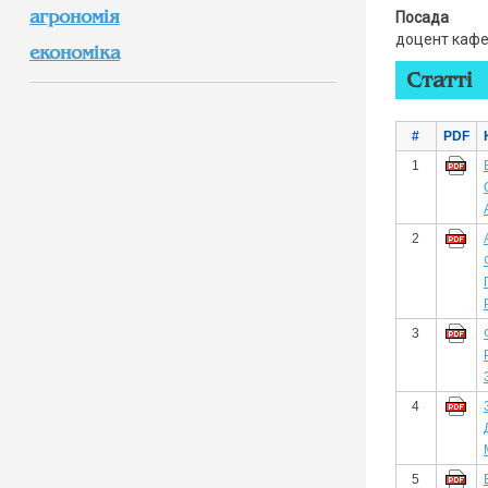
агрономія
Посада
доцент кафед
економіка
Статті
#
PDF
1
2
3
4
5