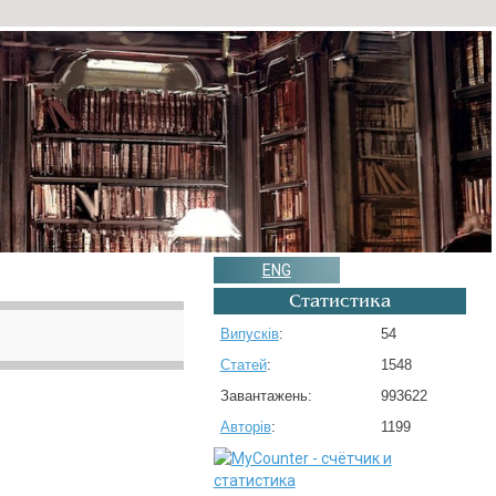
ENG
Статистика
Випусків
:
54
Статей
:
1548
Завантажень:
993622
Авторів
:
1199