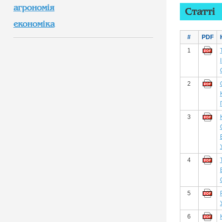
агрономія
Статті
економіка
#
PDF
1
2
3
4
5
6