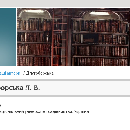
▸
аші автори
Длугоборська
орська Л. В.
и
аціональний університет садівництва, Україна