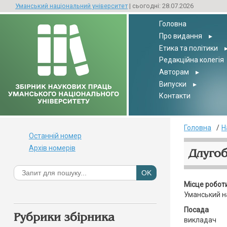
Уманський національний університет
| сьогодні: 28.07.2026
Головна
Про видання
▸
Етика та політики
Редакційна колегія
Авторам
▸
Випуски
▸
Контакти
Головна
Н
Останній номер
Архів номерів
Длугоб
Місце робот
Уманський н
Посада
Рубрики збірника
викладач