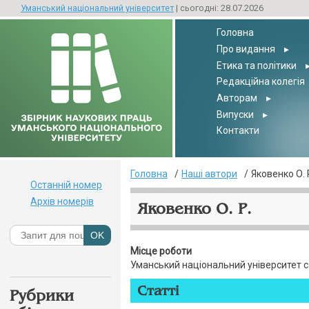
Уманський національний університет
| сьогодні: 28.07.2026
Головна
Про видання
▸
Етика та політики
Редакційна колегія
Авторам
▸
Випуски
▸
Контакти
Головна
Наші автори
Яковенко О. 
Останній номер
Архів номерів
Яковенко О. Р.
Місце роботи
Уманський національний університет 
Статті
Рубрики