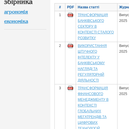
збірника
#
PDF
Назва статті
Журн
агрономія
1
ТРАНСФОРМАЦІЯ
Випус
економіка
БАНКІВСЬКОГО
2025
СЕКТОРУ В
КОНТЕКСТІ СТАЛОГО
РОЗВИТКУ
2
ВИКОРИСТАННЯ
Випус
ШТУЧНОГО
2025
ІНТЕЛЕКТУ У
БАНКІВСЬКОМУ
НАГЛЯДІ ТА
РЕГУЛЯТОРНІЙ
ДІЯЛЬНОСТІ
3
ТРАНСФОРМАЦІЯ
Випус
ФІНАНСОВОГО
2025
МЕНЕДЖМЕНТУ В
КОНТЕКСТІ
ГЛОБАЛЬНИХ
МЕГАТРЕНДІВ ТА
ЦИФРОВИХ
ТЕХНОЛОГІЙ