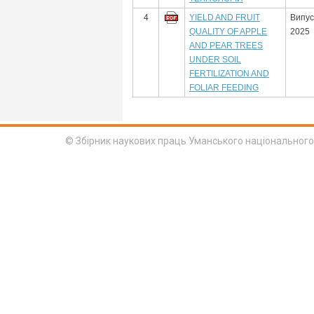
4
YIELD AND FRUIT
Випус
QUALITY OF APPLE
2025
AND PEAR TREES
UNDER SOIL
FERTILIZATION AND
FOLIAR FEEDING
© Збірник наукових праць Уманського національного