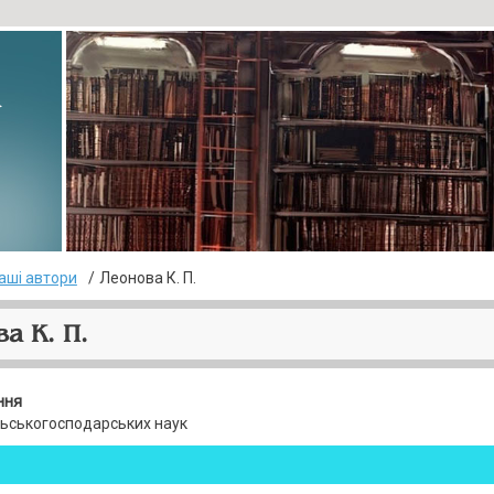
▸
аші автори
Леонова К. П.
а К. П.
ння
льськогосподарських наук