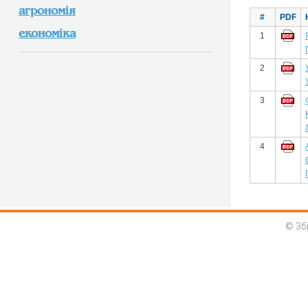
агрономія
#
PDF
економіка
1
2
3
4
© Зб