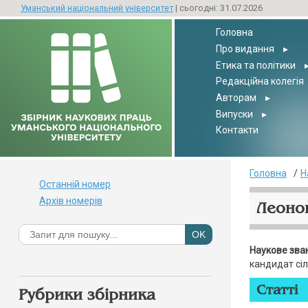
Уманський національний університет
| сьогодні: 31.07.2026
Головна
Про видання
▸
Етика та політики
Редакційна колегія
Авторам
▸
Випуски
▸
Контакти
Головна
Н
Останній номер
Архів номерів
Леонов
Наукове зва
кандидат сі
Статті
Рубрики збірника