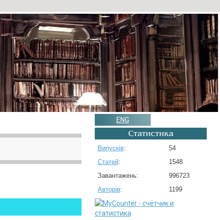
ENG
Статистика
Випусків
:
54
Статей
:
1548
Завантажень:
996723
Авторів
:
1199