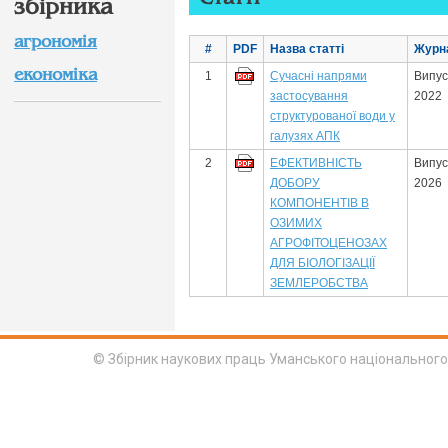
збірника
агрономія
#
PDF
Назва статті
Журн
економіка
1
Сучасні напрями
Випус
застосування
2022
структурованої води у
галузях АПК
2
ЕФЕКТИВНІСТЬ
Випус
ДОБОРУ
2026
КОМПОНЕНТІВ В
ОЗИМИХ
АГРОФІТОЦЕНОЗАХ
ДЛЯ БІОЛОГІЗАЦІЇ
ЗЕМЛЕРОБСТВА
© Збірник наукових праць Уманського національного