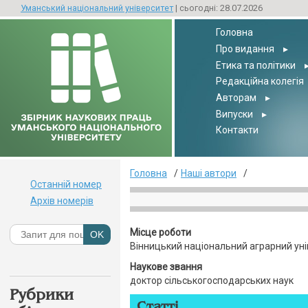
Уманський національний університет
| сьогодні: 28.07.2026
Головна
Про видання
▸
Етика та політики
Редакційна колегія
Авторам
▸
Випуски
▸
Контакти
Головна
Наші автори
Останній номер
Архів номерів
Місце роботи
Вінницький національний аграрний ун
Наукове звання
доктор сільськогосподарських наук
Рубрики
Статті