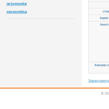
агрономія
економіка
стор
Індекс
Аннот
Ключові с
Завантажит
© Зб