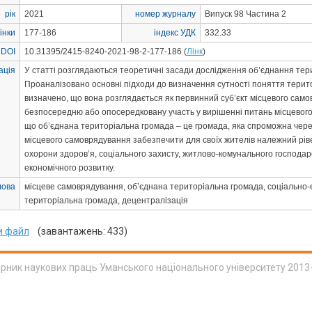
рік
2021
номер журналу
Випуск 98 Частина 2
інки
177-186
індекс УДК
332.33
 DOI
10.31395/2415-8240-2021-98-2-177-186 (
Лінк
)
ація
У статті розглядаються теоретичні засади дослідження об’єднання тер
Проаналізовано основні підходи до визначення сутності поняття терито
визначено, що вона розглядається як первинний суб’єкт місцевого сам
безпосередню або опосередковану участь у вирішенні питань місцевого
що об’єднана територіальна громада – це громада, яка спроможна через
місцевого самоврядування забезпечити для своїх жителів належний рівен
охорони здоров’я, соціального захисту, житлово-комунального господар
економічного розвитку.
лова
місцеве самоврядування, об’єднана територіальна громада, соціально-
територіальна громада, децентралізація
и файл
(завантажень: 433)
ірник наукових праць Уманського національного університету 2013