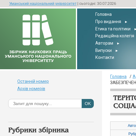
Уманський національний університет
| сьогодні: 30.07.2026
Головна
Про видання
▸
Етика та політики
Редакційна колегія
Авторам
▸
Випуски
▸
Контакти
Головна
А
Останній номер
ЗАБЕЗПЕЧЕН
Архів номерів
ТЕРИТ
СОЦІА
Авто
Рубрики збірника
Руб