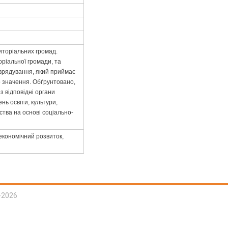
иторіальних громад.
ріальної громади, та
оврядування, який приймає
 значення. Обґрунтовано,
 відповідні органи
ь освіти, культури,
ства на основі соціально-
економічний розвиток,
-2026