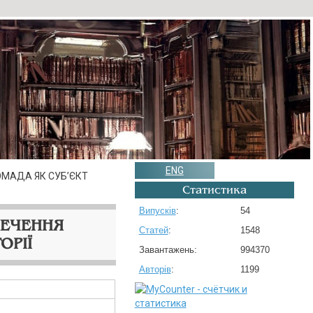
ENG
ОМАДА ЯК СУБ’ЄКТ
Статистика
Випусків
:
54
ПЕЧЕННЯ
Статей
:
1548
ОРІЇ
Завантажень:
994370
Авторів
:
1199