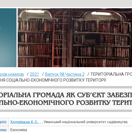
▸
рхів номерів
2021
Випуск 98 Частина 2
ТЕРИТОРІАЛЬНА ГР
НЯ СОЦІАЛЬНО-ЕКОНОМІЧНОГО РОЗВИТКУ ТЕРИТОРІЇ
ОРІАЛЬНА ГРОМАДА ЯК СУБ’ЄКТ ЗАБЕЗ
ЛЬНО-ЕКОНОМІЧНОГО РОЗВИТКУ ТЕРИТ
р(и)
Холявіцька К. С.
, , , Уманський національний університет садівництва
рика
Економіка