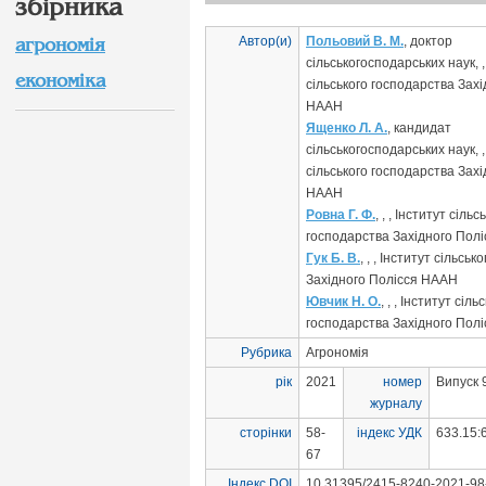
збірника
Автор(и)
Польовий В. М.
, доктор
агрономія
сільськогосподарських наук, ,
економіка
сільського господарства Захі
НААН
Ященко Л. А.
, кандидат
сільськогосподарських наук, ,
сільського господарства Захі
НААН
Ровна Г. Ф.
, , , Інститут сільс
господарства Західного Пол
Гук Б. В.
, , , Інститут сільсь
Західного Полісся НААН
Ювчик Н. О.
, , , Інститут сіль
господарства Західного Пол
Рубрика
Агрономія
рік
2021
номер
Випуск 
журналу
сторінки
58-
індекс УДК
633.15:
67
Індекс DOI
10.31395/2415-8240-2021-98-