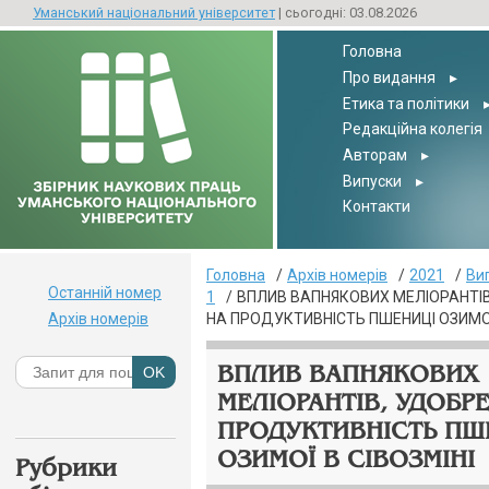
Уманський національний університет
| сьогодні: 03.08.2026
Головна
Про видання
▸
Етика та політики
Редакційна колегія
Авторам
▸
Випуски
▸
Контакти
Головна
Архів номерів
2021
Ви
Останній номер
1
ВПЛИВ ВАПНЯКОВИХ МЕЛІОРАНТІ
Архів номерів
НА ПРОДУКТИВНІСТЬ ПШЕНИЦІ ОЗИМОЇ
ВПЛИВ ВАПНЯКОВИХ
МЕЛІОРАНТІВ, УДОБР
ПРОДУКТИВНІСТЬ ПШ
ОЗИМОЇ В СІВОЗМІНІ
Рубрики