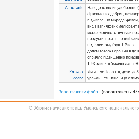
Аннотація
Наведено вплив удобрення 
сірковмісних добрив, позако
підживлення мікродобривом, 
видів вапнякових меліорант
морфологічної структури рос
продуктивності пшениці озим
підзолистому ґрунті. Внесенн
доломітового борошна в дозі
сприяло підвищенню показн
1,93 одиниці (вихідні дані рН
Ключові
хімічні меліоранти, дози, до
слова
урожайність, пшениця озима
Завантажити файл
(завантажень: 45
© Збірник наукових праць Уманського національного