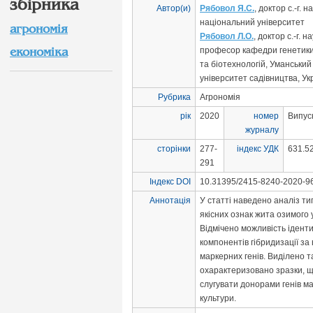
збірника
Автор(и)
Рябовол Я.С.
, доктор с.-г. н
національний університет
агрономія
Рябовол Л.О.
, доктор с.-г. 
економіка
професор кафедри генетики,
та біотехнологій, Уманськи
університет садівництва, Ук
Рубрика
Агрономія
рік
2020
номер
Випус
журналу
сторінки
277-
індекс УДК
631.5
291
Індекс DOI
10.31395/2415-8240-2020-96
Аннотація
У статті наведено аналіз т
якісних ознак жита озимого 
Відмічено можливість іденти
компонентів гібридизації за
маркерних генів. Виділено т
охарактеризовано зразки, 
слугувати донорами генів м
культури.