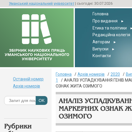
Уманський національний університет
| сьогодні: 30.07.2026
Головна
Про видання
▸
Етика та політики
Редакційна колегія
Авторам
▸
Випуски
▸
Контакти
Головна
Архів номерів
2020
Ви
Останній номер
1
АНАЛІЗ УСПАДКУВАННЯ ГЕНІВ М
Архів номерів
ОЗНАК ЖИТА ОЗИМОГО
АНАЛІЗ УСПАДКУВАНН
МАРКЕРНИХ ОЗНАК Ж
ОЗИМОГО
Рубрики