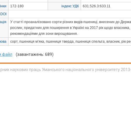
інки
172-180
індекс УДК
631.526.3:633.11
 DOI
ація
У статті проаналізовано сорти різних видів пшениці, внесених до Держа
рослин, придатних для поширення в Україні на 2017 рік щодо власника, 
рекомендаціями для зони вирощування.
лова
сорт, пшениця м’яка, пшениця тверда, пшениця спельта, власник, рік р
и файл
(завантажень: 689)
ірник наукових праць Уманського національного університету 2013