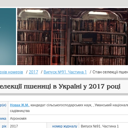
▸
рхів номерів
2017
Випуск №91. Частина 1
Стан селекції пшен
елекції пшениці в Україні у 2017 році
р(и)
Новак Ж.М.
, кандидат сільськогосподарських наук, , Уманський націона
садівництва
рика
Агрономія
рік
2017
номер журналу
Випуск №91. Частина 1