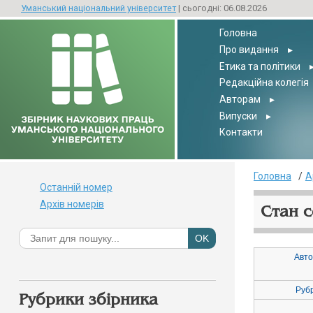
Уманський національний університет
| сьогодні: 06.08.2026
Головна
Про видання
▸
Етика та політики
Редакційна колегія
Авторам
▸
Випуски
▸
Контакти
Головна
А
Останній номер
Архів номерів
Стан с
Авто
Руб
Рубрики збірника