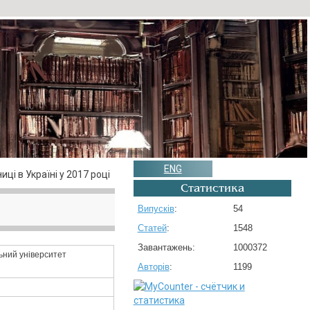
ENG
иці в Україні у 2017 році
Статистика
Випусків
:
54
Статей
:
1548
Завантажень:
1000372
льний університет
Авторів
:
1199