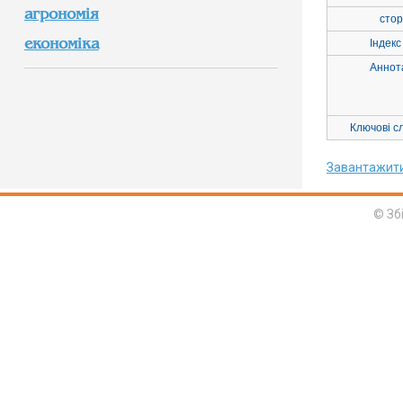
агрономія
стор
економіка
Індекс
Аннот
Ключові с
Завантажит
© Зб