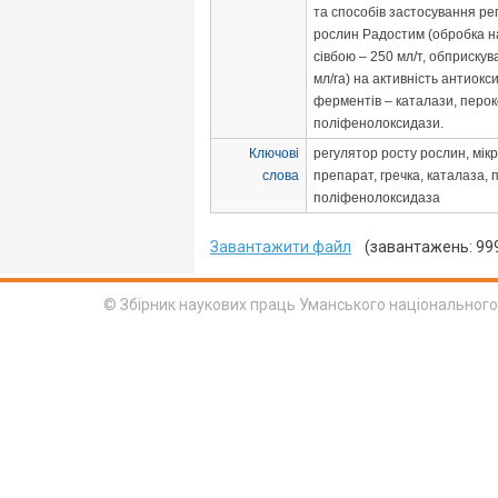
та способів застосування ре
рослин Радостим (обробка н
сівбою – 250 мл/т, обприскув
мл/га) на активність антиок
ферментів – каталази, перок
поліфенолоксидази.
Ключові
регулятор росту рослин, мік
слова
препарат, гречка, каталаза, 
поліфенолоксидаза
Завантажити файл
(завантажень: 99
© Збірник наукових праць Уманського національного