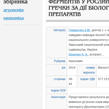
збірника
ФЕРМЕНТІВ У РОСЛИ
ГРЕЧКИ ЗА ДІЇ БІОЛО
агрономія
ПРЕПАРАТІВ
економіка
Автор(и)
Грицаєнко З.М.
, доктор с.-г.
завідувач кафедри біології У
національного університету 
Уманський національний уні
садівництва, Україна
Даценко А. А.
, аспірант, ,
Рубрика
Агрономія
рік
2014
номер
Випуск 
журналу
сторінки
38-
індекс УДК
577.15:
44
Індекс DOI
Аннотація
Представлено результати до
вивчення дії різних норм мік
препарату Діазобактерин (15