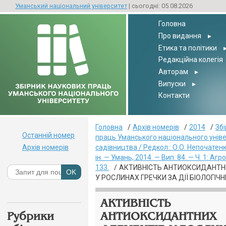
Уманський національний університет
| сьогодні: 05.08.2026
Головна
Про видання
▸
Етика та політики
Редакційна колегія
Авторам
▸
Випуски
▸
Контакти
Головна
Архів номерів
2014
Зб
Останній номер
праць Уманського національного унів
Архів номерів
садівництва / Редкол.: О.О. Непочатенко
ін. — Умань, 2014. — Вип. 84. — Ч. 1: Агр
133.
АКТИВНІСТЬ АНТИОКСИДАНТН
У РОСЛИНАХ ГРЕЧКИ ЗА ДІЇ БІОЛОГІЧ
АКТИВНІСТЬ
Рубрики
АНТИОКСИДАНТНИХ