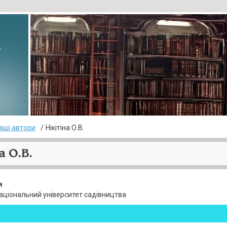
▸
аші автори
Нікітіна О.В.
а О.В.
и
аціональний університет садівництва