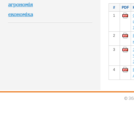
агрономія
#
PDF
економіка
1
2
3
4
© Зб