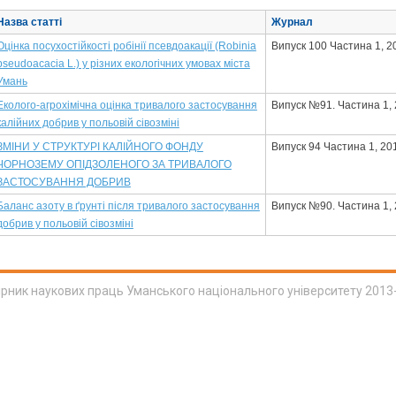
Назва статті
Журнал
Оцінка посухостійкості робінії псевдоакації (Robinia
Випуск 100 Частина 1, 2
pseudoacacia L.) у різних екологічних умовах міста
Умань
Еколого-агрохімічна оцінка тривалого застосування
Випуск №91. Частина 1,
калійних добрив у польовій сівозміні
ЗМІНИ У СТРУКТУРІ КАЛІЙНОГО ФОНДУ
Випуск 94 Частина 1, 20
ЧОРНОЗЕМУ ОПІДЗОЛЕНОГО ЗА ТРИВАЛОГО
ЗАСТОСУВАННЯ ДОБРИВ
Баланс азоту в ґрунті після тривалого застосування
Випуск №90. Частина 1,
добрив у польовій сівозміні
ірник наукових праць Уманського національного університету 2013