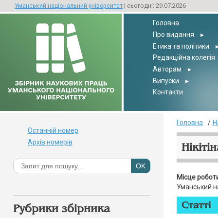
Уманський національний університет
| сьогодні: 29.07.2026
Головна
Про видання
▸
Етика та політики
Редакційна колегія
Авторам
▸
Випуски
▸
Контакти
Головна
Н
Останній номер
Архів номерів
Нікітін
Місце робот
Уманський н
Статті
Рубрики збірника