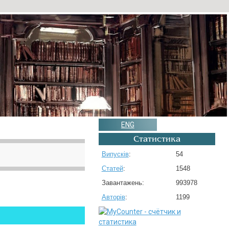
ENG
Статистика
Випусків
:
54
Статей
:
1548
Завантажень:
993978
Авторів
:
1199