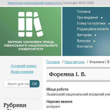
Уманський національний університет
| сьогодні: 30.07.2026
Головна
Про видання
▸
Етика та політики
Редакційна колегія
Авторам
▸
Випуски
▸
Контакти
Головна
Наші автори
Форемна І. В
Останній номер
Архів номерів
Форемна І. В.
Місце роботи
Львівський національний аграрний уні
Наукове звання
Рубрики
аспірант