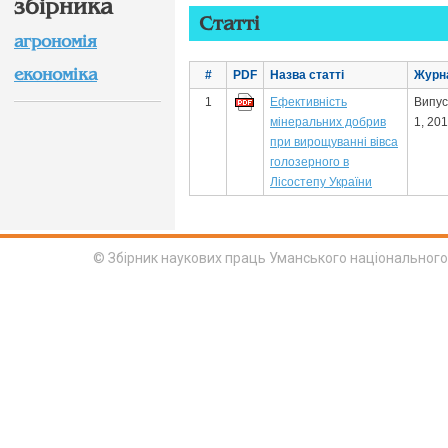
збірника
Статті
агрономія
економіка
#
PDF
Назва статті
Журн
1
Ефективність
Випус
мінеральних добрив
1, 20
при вирощуванні вівса
голозерного в
Лісостепу України
© Збірник наукових праць Уманського національного