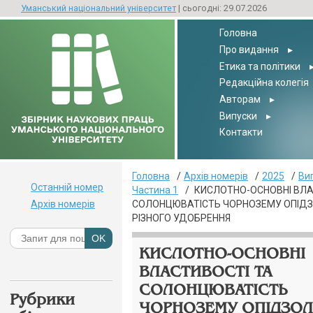
Уманський національний університет
| сьогодні: 29.07.2026
Головна
Про видання
▸
Етика та політики
Редакційна колегія
Авторам
▸
Випуски
▸
Контакти
Головна
Архів номерів
2025
Ви
Останній номер
Частина 1
КИСЛОТНО-ОСНОВНІ ВЛА
Архів номерів
СОЛОНЦЮВАТІСТЬ ЧОРНОЗЕМУ ОПІДЗ
РІЗНОГО УДОБРЕННЯ
КИСЛОТНО-ОСНОВНІ
ВЛАСТИВОСТІ ТА
СОЛОНЦЮВАТІСТЬ
Рубрики
ЧОРНОЗЕМУ ОПІДЗО