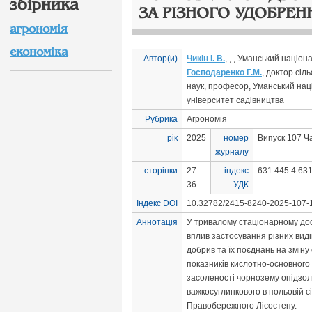
збірника
ЗА РІЗНОГО УДОБРЕН
агрономія
економіка
Автор(и)
Чикін І. В.
, , , Уманський націо
Господаренко Г.М.
, доктор сіл
наук, професор, Уманський на
університет садівництва
Рубрика
Агрономія
рік
2025
номер
Випуск 107 Ч
журналу
сторінки
27-
індекс
631.445.4:631
36
УДК
Індекс DOI
10.32782/2415-8240-2025-107-1
Аннотація
У тривалому стаціонарному дос
вплив застосування різних виді
добрив та їх поєднань на зміну
показників кислотно-основного 
засоленості чорнозему опідзо
важкосуглинкового в польовій сі
Правобережного Лісостепу.