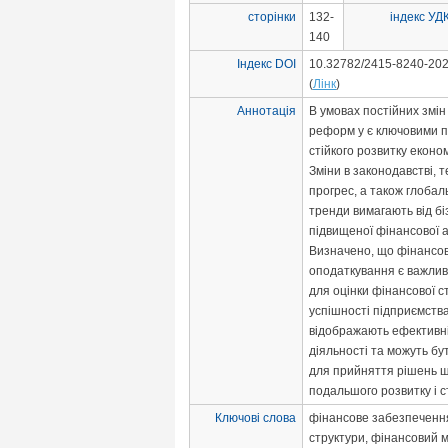
сторінки
132-
індекс УД
140
Індекс DOI
10.32782/2415-8240-202
(
Лінк
)
Аннотація
В умовах постійних змін
реформ у є ключовими 
стійкого розвитку економ
Зміни в законодавстві, 
прогрес, а також глобал
тренди вимагають від бі
підвищеної фінансової 
Визначено, що фінансов
оподаткування є важли
для оцінки фінансової ст
успішності підприємства
відображають ефективні
діяльності та можуть бу
для прийняття рішень 
подальшого розвитку і ст
Ключові слова
фінансове забезпечення
структури, фінансовий 