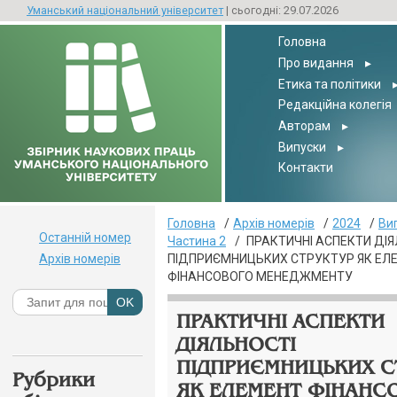
Уманський національний університет
| сьогодні: 29.07.2026
Головна
Про видання
▸
Етика та політики
Редакційна колегія
Авторам
▸
Випуски
▸
Контакти
Головна
Архів номерів
2024
Ви
Останній номер
Частина 2
ПРАКТИЧНІ АСПЕКТИ ДІЯ
Архів номерів
ПІДПРИЄМНИЦЬКИХ СТРУКТУР ЯК ЕЛ
ФІНАНСОВОГО МЕНЕДЖМЕНТУ
ПРАКТИЧНІ АСПЕКТИ
ДІЯЛЬНОСТІ
ПІДПРИЄМНИЦЬКИХ С
Рубрики
ЯК ЕЛЕМЕНТ ФІНАНС