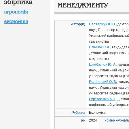
збірника
МЕНЕДЖМЕНТУ
агрономія
економіка
Автор(и)
Нестерчук Ю.О.
, докто
наук, Професор кафедри
Уманський національний
садівництва
Власюк С.А.
, кандидат 
, Уманський національн
садівництва
Цимбалюк Ю. А.
, канди
наук, , Уманський націо
університет садівництв
Ролінський О. В.
, канди
наук, , Уманський націо
університет садівництв
Гуртовенко А. І.
, , , Ума
національний університ
Рубрика
Економіка
рік
2024
номер журнал