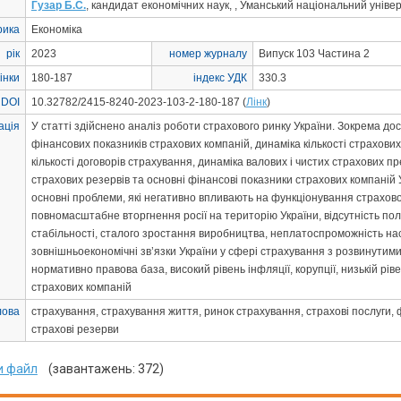
Гузар Б.С.
, кандидат економічних наук, , Уманський національний уніве
рика
Економіка
рік
2023
номер журналу
Випуск 103 Частина 2
інки
180-187
індекс УДК
330.3
 DOI
10.32782/2415-8240-2023-103-2-180-187 (
Лінк
)
ація
У статті здійснено аналіз роботи страхового ринку України. Зокрема до
фінансових показників страхових компаній, динаміка кількості страхових
кількості договорів страхування, динаміка валових і чистих страхових п
страхових резервів та основні фінансові показники страхових компаній
основні проблеми, які негативно впливають на функціонування страховог
повномасштабне вторгнення росії на територію України, відсутність пол
стабільності, сталого зростання виробництва, неплатоспроможність на
зовнішньоекономічні зв’язки України у сфері страхування з розвинутим
нормативно правова база, високий рівень інфляції, корупції, низькій рів
страхових компаній
лова
страхування, страхування життя, ринок страхування, страхові послуги, 
страхові резерви
и файл
(завантажень: 372)