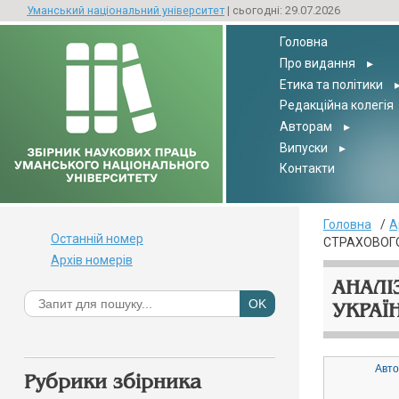
Уманський національний університет
| сьогодні: 29.07.2026
Головна
Про видання
▸
Етика та політики
Редакційна колегія
Авторам
▸
Випуски
▸
Контакти
Головна
А
Останній номер
СТРАХОВОГО
Архів номерів
АНАЛІ
УКРАЇ
Авто
Рубрики збірника