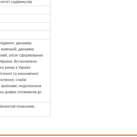
рситет садівництва
сліджено: динаміка
 компаній, динаміка
ремій, обсяг сформованих
 України. Встановлено
о ринку в Україні:
ітичної та економічної
селення, слабкі
и країнами; недосконала
ень довіри споживачів до
фінансові показники,