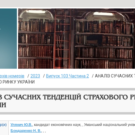
▸
рхів номерів
2023
Випуск 103 Частина 2
АНАЛІЗ СУЧАСНИХ 
 РИНКУ УКРАЇНИ
З СУЧАСНИХ ТЕНДЕНЦІЙ СТРАХОВОГО 
НИ
р(и)
Улянич Ю.В.
, кандидат економічних наук, , Уманський національний уні
Бондаренко Н. В.
, , ,