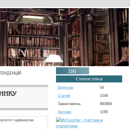
ENG
ТЕНДЕНЦІЙ
Статистика
Випусків
:
54
РИНКУ
Статей
:
1548
Завантажень:
993984
Авторів
:
1199
верситет садівництва