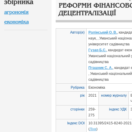
збірника
РЕФОРМИ ФІНАНСОВ
агрономія
ДЕЦЕНТРАЛІЗАЦІЇ
економіка
Автор(и)
Ролінський О. В.
, кандид
наук, , Уманський націон
університет садівництва
Гузар Б.С.
, кандидат екон
Уманський національний 
садівництва
Пташник С. А.
, кандидат 
, Уманський національний
садівництва
Рубрика
Економіка
рік
2021
номер журналу
сторінки
259-
індекс УДК
275
Індекс DOI
10.31395/2415-8240-2021
(
Лінк
)