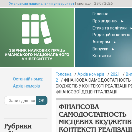
Уманський національний університет
| сьогодні: 29.07.2026
Головна
Про видання
▸
Етика та політики
Редакційна колегія
Авторам
▸
Випуски
▸
Контакти
Головна
Архів номерів
2021
Ви
Останній номер
2
ФІНАНСОВА САМОДОСТАТНОСТЬ 
Архів номерів
БЮДЖЕТІВ У КОНТЕКСТІ РЕАЛІЗАЦІЇ 
ФІНАНСОВОЇ ДЕЦЕНТРАЛІЗАЦІЇ
ФІНАНСОВА
САМОДОСТАТНОСТЬ
МІСЦЕВИХ БЮДЖЕТІВ
Рубрики
КОНТЕКСТІ РЕАЛІЗАЦІ