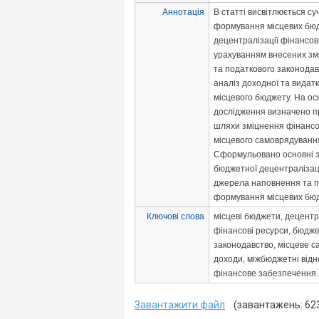
Аннотація
В статті висвітлюється су
формування місцевих бюд
децентралізації фінансови
урахуванням внесених зм
та податкового законода
аналіз доходної та видатк
місцевого бюджету. На ос
дослідження визначено п
шляхи зміцнення фінансов
місцевого самоврядуванн
Сформульовано основні 
бюджетної децентралізаці
джерела наповнення та п
формування місцевих бюдж
Ключові слова
місцеві бюджети, децентр
фінансові ресурси, бюдж
законодавство, місцеве 
доходи, міжбюджетні відн
фінансове забезпечення.
Завантажити файл
(завантажень: 62