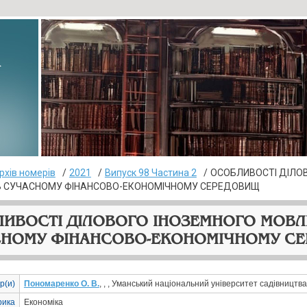
▸
рхів номерів
2021
Випуск 98 Частина 2
ОСОБЛИВОСТІ ДІЛО
В СУЧАСНОМУ ФІНАНСОВО-ЕКОНОМІЧНОМУ СЕРЕДОВИЩ
ИВОСТІ ДІЛОВОГО ІНОЗЕМНОГО МОВЛ
СНОМУ ФІНАНСОВО-ЕКОНОМІЧНОМУ С
р(и)
Пономаренко О. В.
, , , Уманський національний університет садівництва
рика
Економіка