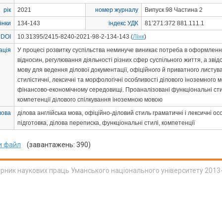
рік
2021
номер журналу
Випуск 98 Частина 2
інки
134-143
індекс УДК
81’271:372 881.111.1
 DOI
10.31395/2415-8240-2021-98-2-134-143 (
Лінк
)
ація
У процесі розвитку суспільства неминуче виникає потреба в оформлен
відносин, регулювання діяльності різних сфер суспільного життя, а зві
мову для ведення ділової документації, офіційного й приватного листува
стилістичні, лексичні та морфологічні особливості ділового іноземного 
фінансово-економічному середовищі. Проаналізовані функціональні стил
компетенції ділового спілкування іноземною мовою
лова
ділова англійська мова, офіційно-діловий стиль граматичні і лексичні о
підготовка, ділова переписка, функціональні стилі, компетенції
и файл
(завантажень: 390)
ірник наукових праць Уманського національного університету 2013