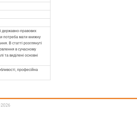
ні державно-правових
дси потреба мати книжну
ння. В статті розглянуті
мовлення в сучасному
і та виділені основні
собливості, професійна
-2026