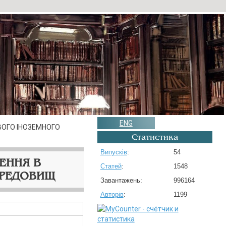
ENG
ВОГО ІНОЗЕМНОГО
Статистика
Випусків
:
54
ЕННЯ В
Статей
:
1548
ЕРЕДОВИЩ
Завантажень:
996164
Авторів
:
1199