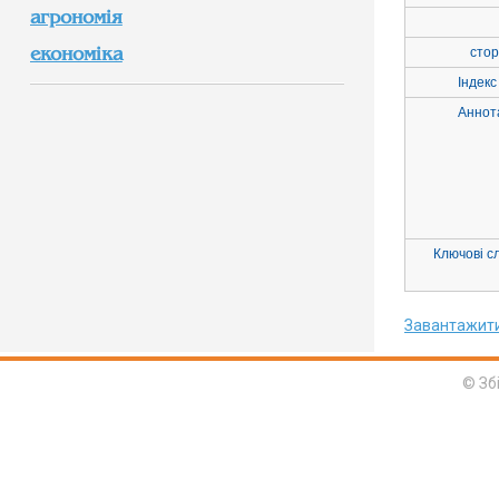
агрономія
економіка
стор
Індекс
Аннот
Ключові с
Завантажит
© Зб