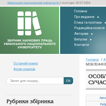
Уманський національний університет
| сьогодні: 30.07.2026
Головна
Про видання
▸
Етика та політики
Редакційна колегія
Авторам
▸
Випуски
▸
Контакти
Головна
А
Останній номер
МОВЛЕННЯ 
Архів номерів
ОСОБЛ
СУЧА
Авто
Рубрики збірника
Руб