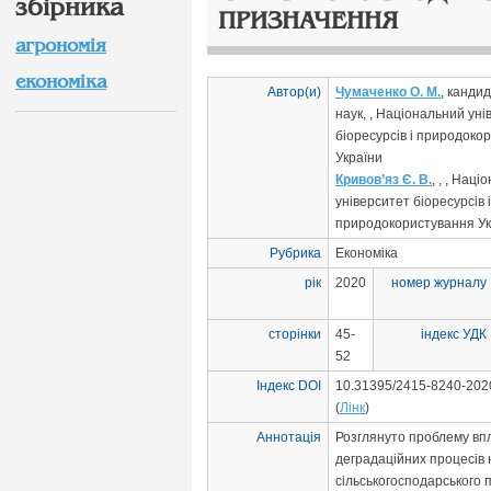
збірника
ПРИЗНАЧЕННЯ
агрономія
економіка
Автор(и)
Чумаченко О. М.
, канди
наук, , Національний уні
біоресурсів і природоко
України
Кривов’яз Є. В.
, , , Нац
університет біоресурсів і
природокористування Ук
Рубрика
Економіка
рік
2020
номер журналу
сторінки
45-
індекс УДК
52
Індекс DOI
10.31395/2415-8240-202
(
Лінк
)
Аннотація
Розглянуто проблему вп
деградаційних процесів 
сільськогосподарського 