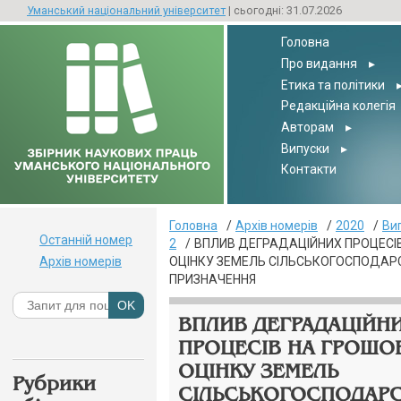
Уманський національний університет
| сьогодні: 31.07.2026
Головна
Про видання
▸
Етика та політики
Редакційна колегія
Авторам
▸
Випуски
▸
Контакти
Головна
Архів номерів
2020
Ви
Останній номер
2
ВПЛИВ ДЕГРАДАЦІЙНИХ ПРОЦЕСІ
Архів номерів
ОЦІНКУ ЗЕМЕЛЬ СІЛЬСЬКОГОСПОДАР
ПРИЗНАЧЕННЯ
ВПЛИВ ДЕГРАДАЦІЙН
ПРОЦЕСІВ НА ГРОШО
ОЦІНКУ ЗЕМЕЛЬ
Рубрики
СІЛЬСЬКОГОСПОДАР