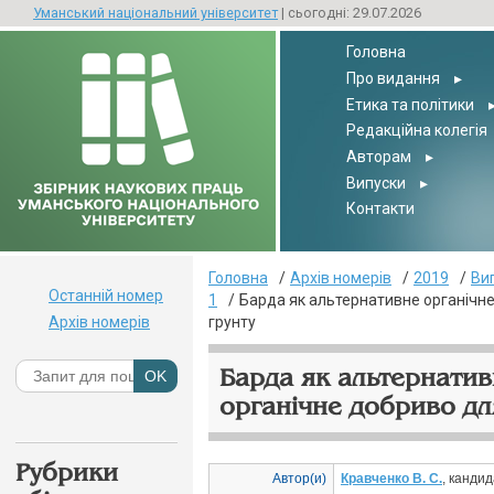
Уманський національний університет
| сьогодні: 29.07.2026
Головна
Про видання
▸
Етика та політики
Редакційна колегія
Авторам
▸
Випуски
▸
Контакти
Головна
Архів номерів
2019
Ви
Останній номер
1
Барда як альтернативне органічн
Архів номерів
грунту
Барда як альтернати
органічне добриво дл
Рубрики
Автор(и)
Кравченко В. С.
, канди