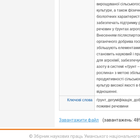
вирощуваної сільського
культури, а також фізични
біологічних характерист
забезпечать підтримку 
речовин у ґрунтах агрог
Внесенням післяспиртов
органічного добрива го
збільшують елементами 
становить науковий і пр
для агрохімії, забезпе
азоту в системі «ґрунт 
рослина» з метою збіл
продуктивності сільськ
культур високої якості в
відношенні.
Ключові слова
ґрунт, дегуміфікація, до
поживні речовини
Завантажити файл
(завантажень: 48
© Збірник наукових праць Уманського національного