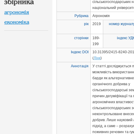
збірника
сільськогосподарських н
національний університ
агрономія
Рубрика
Агрономія
економіка
рік
2019
номер журнал
сторінки
189-
індекс УД
199
Індекс DOI
10.31395/2415-8240-201
(
Лінк
)
Аннотація
У статті досліджується
можливість використанн
барди як альтернативн
органічного добрива у
сільськогосподарські зем
причин дегуміфікації та
агрономічних властивос
сільськогосподарських з
неконтрольоване внесе
добрив. Лише науковий 
підхід, а саме – розрах
поживних речовин та гу