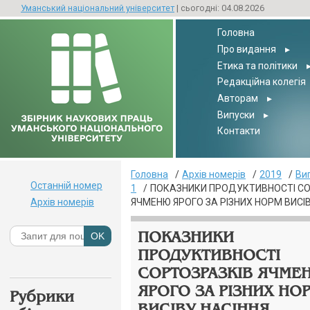
Уманський національний університет
| сьогодні: 04.08.2026
Головна
Про видання
▸
Етика та політики
Редакційна колегія
Авторам
▸
Випуски
▸
Контакти
Головна
Архів номерів
2019
Ви
Останній номер
1
ПОКАЗНИКИ ПРОДУКТИВНОСТІ СО
Архів номерів
ЯЧМЕНЮ ЯРОГО ЗА РІЗНИХ НОРМ ВИСІ
ПОКАЗНИКИ
ПРОДУКТИВНОСТІ
СОРТОЗРАЗКІВ ЯЧМЕ
ЯРОГО ЗА РІЗНИХ НО
Рубрики
ВИСІВУ НАСІННЯ