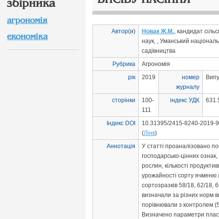
збірника
агрономія
Автор(и)
Новак Ж.М.
, кандидат сіль
економіка
наук, , Уманський націонал
садівництва
Рубрика
Агрономія
рік
2019
номер
Випу
журналу
сторінки
100-
індекс УДК
631.
111
Індекс DOI
10.31395/2415-8240-2019-9
(
Лінк
)
Аннотація
У статті проаналізовано п
господарсько-цінних ознак,
рослин, кількості продукти
урожайності сорту ячменю я
сортозразків 58/18, 62/18, 66
визначали за різних норм в
порівнювали з контролем (5 
Визначено параметри плас