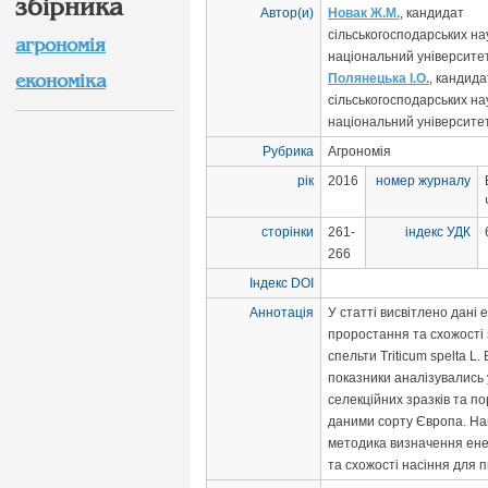
збірника
Автор(и)
Новак Ж.М.
, кандидат
сільськогосподарських нау
агрономія
національний університе
економіка
Полянецька І.О.
, кандида
сільськогосподарських нау
національний університе
Рубрика
Агрономія
рік
2016
номер журналу
сторінки
261-
індекс УДК
266
Індекс DOI
Аннотація
У статті висвітлено дані е
проростання та схожості 
спельти Triticum spelta L.
показники аналізувались 
селекційних зразків та по
даними сорту Європа. На
методика визначення ене
та схожості насіння для 