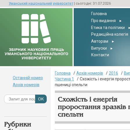
Уманський національний університет
| сьогодні: 31.07.2026
Головна
Про видання
▸
Етика та політики
Редакційна колегія
Авторам
▸
Випуски
▸
Контакти
Головна
Архів номерів
2016
Ви
Останній номер
Частина 1
Схожість і енергія пророс
Архів номерів
пшениці спельти
Схожість і енергія
проростання зразків
спельти
Рубрики