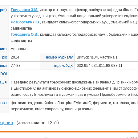
р(и)
Грицаєнко З.М.
, доктор с.-г. наук, професор, завідувач кафедри біологі
університету садівництва, Уманський національний університет садівни
Розборська Л.В.
, кандидат сільськогосподарських наук, , Уманський на
садівництва
Голодрига О.В.
, кандидат сільськогосподарських наук, , Уманський нац
садівництва
рика
Агрономія
рік
2014
номер журналу
Випуск №84. Частина 1
інки
77-83
індекс УДК
632.954:631.811.98:633.11
 DOI
ація
Наведено результати трьохрічних досліджень з вивчення дії різних норм
з Емістимом С на активність окисно-відновних ферментів, вміст хлорофі
озимої сорту Білосніжка та її урожайність в умовах Правобережного Лісо
лова
фотосинтез, урожайність, Лонтрім, Емістим С, ферменти, каталаза, по
пероксидаза, вміст хлорофілу, пшениця озима
и файл
(завантажень: 1251)