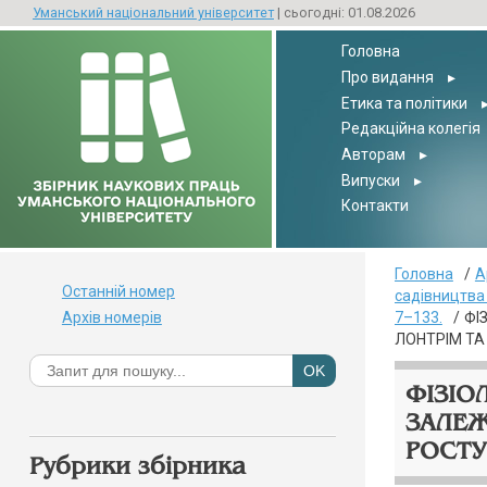
Уманський національний університет
| сьогодні: 01.08.2026
Головна
Про видання
▸
Етика та політики
Редакційна колегія
Авторам
▸
Випуски
▸
Контакти
Головна
А
Останній номер
садівництва /
Архів номерів
7–133.
ФІ
ЛОНТРІМ ТА
ФІЗІО
ЗАЛЕЖ
РОСТУ
Рубрики збірника