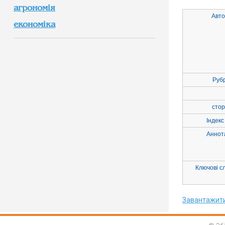
агрономія
Авто
економіка
Руб
стор
Індекс
Аннот
Ключові с
Завантажит