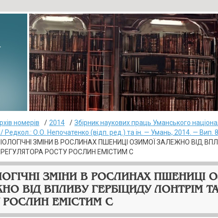
▸
рхів номерів
2014
Збірник наукових праць Уманського націона
 Редкол.: О.О. Непочатенко (відп. ред.) та ін. — Умань, 2014. — Вип. 8
ЗІОЛОГІЧНІ ЗМІНИ В РОСЛИНАХ ПШЕНИЦІ ОЗИМОЇ ЗАЛЕЖНО ВІД ВП
 РЕГУЛЯТОРА РОСТУ РОСЛИН ЕМІСТИМ С
ЛОГІЧНІ ЗМІНИ В РОСЛИНАХ ПШЕНИЦІ 
НО ВІД ВПЛИВУ ГЕРБІЦИДУ ЛОНТРІМ Т
 РОСЛИН ЕМІСТИМ С