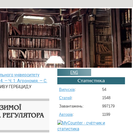
ENG
льного університету
Статистика
4. — Ч. 1: Агрономія. — С.
ЛИВУ ГЕРБІЦИДУ
Випусків
:
54
Статей
:
1548
ОЗИМОЇ
Завантажень:
997179
А РЕГУЛЯТОРА
Авторів
:
1199