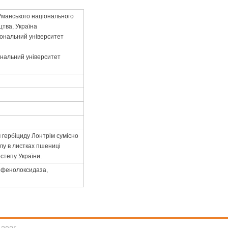
ї Уманського національного
цтва, Україна
ціональний університет
іональний університет
 гербіциду Лонтрім сумісно
лу в листках пшениці
степу України.
ліфенолоксидаза,