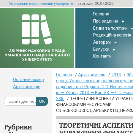
Уманський національний університет
| сьогодні: 30.07.2026
Головна
Про видання
▸
Етика та політики
Редакційна колегія
Авторам
▸
Випуски
▸
Контакти
Головна
Архів номерів
2013
Зб
Останній номер
праць Уманського національного унів
Архів номерів
садівництва / Редкол.: О.О. Непочатенко
ін. — Умань, 2013. — Вип. 83. — Ч. 2: Еко
288.
ТЕОРЕТИЧНІ АСПЕКТИ УПРАВЛІ
ФІНАНСОВИМИ РЕСУРСАМИ
СІЛЬСЬКОГОСПОДАРСЬКИХ ПІДПРИЄ
ТЕОРЕТИЧНІ АСПЕКТ
Рубрики