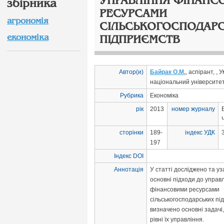
УПРАВЛІННЯ ФІНАНС
збірника
РЕСУРСАМИ
агрономія
СІЛЬСЬКОГОСПОДАР
економіка
ПІДПРИЄМСТВ
Автор(и)
Байрак О.М.
, аспірант, ,
національний університет
Рубрика
Економіка
рік
2013
номер журналу
сторінки
189-
індекс УДК
197
Індекс DOI
Аннотація
У статті досліджено та у
основні підходи до управ
фінансовими ресурсами
сільськогосподарських пі
визначено основні задачі
рівні їх управління.