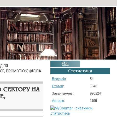
ENG
 ДЛЯ
Статистика
CE, PROMOTION) ФІЛІПА
Випусків
:
54
Статей
:
1548
О СЕКТОРУ НА
Завантажень:
996224
E,
Авторів
:
1199