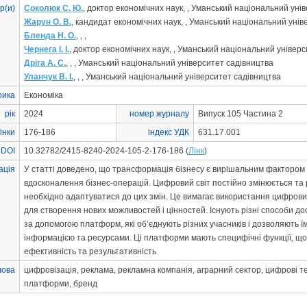
р(и)
Соколюк С. Ю.
, доктор економічних наук, , Уманський національний уні
Жарун О. В.
, кандидат економічних наук, , Уманський національний уні
Бленда Н. О.
, , ,
Чернега І. І.
, доктор економічних наук, , Уманський національний універ
Дріга А. С.
, , , Уманський національний університет садівництва
Уланчук В. І.
, , , Уманський національний університет садівництва
рика
Економіка
рік
2024
номер журналу
Випуск 105 Частина 2
інки
176-186
індекс УДК
631.17.001
 DOI
10.32782/2415-8240-2024-105-2-176-186 (
Лінк
)
ація
У статті доведено, що трансформація бізнесу є вирішальним фактором 
вдосконалення бізнес-операцій. Цифровий світ постійно змінюється та р
необхідно адаптуватися до цих змін. Це вимагає використання цифрових 
для створення нових можливостей і цінностей. Існують різні способи до
за допомогою платформ, які об’єднують різних учасників і дозволяють 
інформацією та ресурсами. Ці платформи мають специфічні функції, що
ефективність та результативність
лова
цифровізація, реклама, рекламна компанія, аграрний сектор, цифрові тех
платформи, бренд