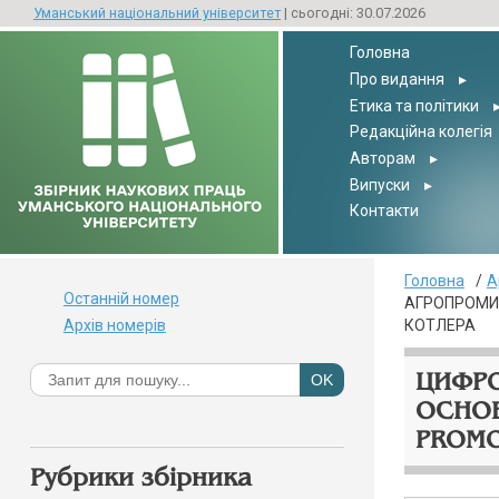
Уманський національний університет
| сьогодні: 30.07.2026
Головна
Про видання
▸
Етика та політики
Редакційна колегія
Авторам
▸
Випуски
▸
Контакти
Головна
А
Останній номер
АГРОПРОМИС
Архів номерів
КОТЛЕРА
ЦИФРО
ОСНОВ
PROMO
Рубрики збірника