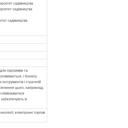
верситет садівництва
верситет садівництва
ситет садівництва
для підтримки та
озвивається, і бізнесу
інструментів і стратегій
сягнення цього, наприклад,
їм обмінюватися
 забезпечують їх
нології, електронні торгові