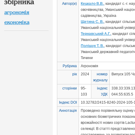
збірника
Автор(и)
Кецкало В.В.
, кандидат с.-г. н
овочівництва, Уманський націо
агрономія
садівництва, Україна
економіка
Щетина С. В.
, кандидат сільськ
Уманський національний універ
Тернавський А.Г.
, кандидат сіл
Уманський національний універ
Поліщук Т. В.
, кандидат сільськ
Уманський державний педагогіч
Тичини
Рубрика
Агрономія
рік
2024
номер
Випуск 105 Ч
журналу
сторінки
95-
індекс
338.33:339.13
103
УДК
044.55:635.5
Індекс DOI
10.32782/2415-8240-2024-105-1
Аннотація
Проведено порівняльну оцінку 
основних біометричних показни
врожайності нових сортів Lactuc
селекції. В статті представлен
спостережень за розвитком рос