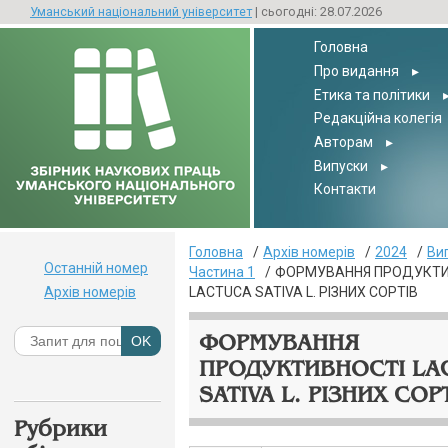
Уманський національний університет
| сьогодні: 28.07.2026
Головна
Про видання
▸
Етика та політики
Редакційна колегія
Авторам
▸
Випуски
▸
Контакти
Головна
Архів номерів
2024
Ви
Останній номер
Частина 1
ФОРМУВАННЯ ПРОДУКТИ
Архів номерів
LACTUCA SATIVA L. РІЗНИХ СОРТІВ
ФОРМУВАННЯ
ПРОДУКТИВНОСТІ LA
SATIVA L. РІЗНИХ СОР
Рубрики